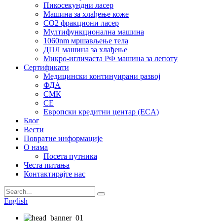
Пикосекундни ласер
Машина за хлађење коже
CO2 фракциони ласер
Мултифункционална машина
1060nm мршављење тела
ДПЛ машина за хлађење
Микро-игличаста РФ машина за лепоту
Сертификати
Медицински континуирани развој
ФДА
СМК
CE
Европски кредитни центар (ECA)
Блог
Вести
Повратне информације
О нама
Посета путника
Честа питања
Контактирајте нас
English