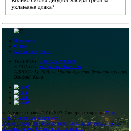
уклањање длака?
Производи
О нама
Контактирајте нас
ТЕЛЕФОН:
0086-536-2110008
Е-ПОШТА:
info@huameilaser.com
АДРЕСА:
Бр. 588, ул. Чангнинг, високотехнолошки округ,
Веифанг, Кина
© Ауторска права - 2010-2023: Сва права задржана.
Мапа
сајта
,
Политика приватности
Диодни ласер
,
808 диодни ласер
,
Диодни ледени ласер
,
Dl
,
Ласерска диода
,
Кинески кисеоник и O2
,