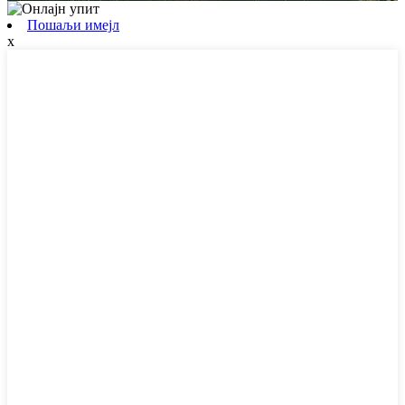
Пошаљи имејл
x