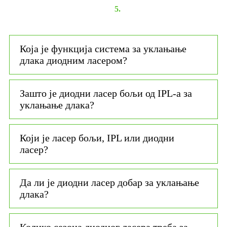
5.
Која је функција система за уклањање
длака диодним ласером?
Зашто је диодни ласер бољи од IPL-а за
уклањање длака?
Који је ласер бољи, IPL или диодни
ласер?
Да ли је диодни ласер добар за уклањање
длака?
Колико сезона диодног ласера ​​треба за