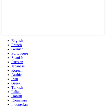
English
French
German
Portuguese
Spanish
Russian
Japanese
Korean
Arabic
Irish
Greek
Turkish
Italian
Danish
Romanian
Indonesian