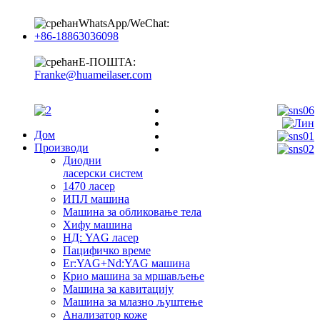
WhatsApp/WeChat:
+86-18863036098
Е-ПОШТА:
Franke@huameilaser.com
Дом
Производи
Диодни
ласерски систем
1470 ласер
ИПЛ машина
Машина за обликовање тела
Хифу машина
НД: YAG ласер
Пацифичко време
Er:YAG+Nd:YAG машина
Крио машина за мршављење
Машина за кавитацију
Машина за млазно љуштење
Анализатор коже