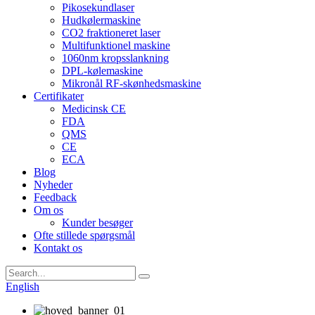
Pikosekundlaser
Hudkølermaskine
CO2 fraktioneret laser
Multifunktionel maskine
1060nm kropsslankning
DPL-kølemaskine
Mikronål RF-skønhedsmaskine
Certifikater
Medicinsk CE
FDA
QMS
CE
ECA
Blog
Nyheder
Feedback
Om os
Kunder besøger
Ofte stillede spørgsmål
Kontakt os
English