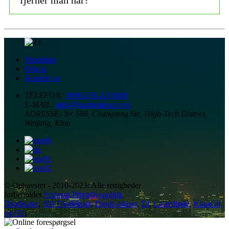
Produkter
Om os
Kontakt os
TELEFON:
0086-536-2110008
E-MAIL:
info@huameilaser.com
ADRESSE:
Nr. 588, Changning Str., High-Tech District,
Weifang, Kina
© Ophavsret - 2010-2023: Alle rettigheder
forbeholdes.
Sitemap
,
Privatlivspolitik
Diodelaser
,
808 Diodelaser
,
Diode-islaser
,
Dl
,
Laserdiode
,
Kinas ilt
og O2
,