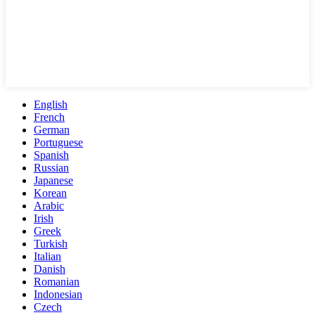
English
French
German
Portuguese
Spanish
Russian
Japanese
Korean
Arabic
Irish
Greek
Turkish
Italian
Danish
Romanian
Indonesian
Czech