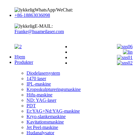
WhatsApp/WeChat:
+86-18863036098
E-MAIL:
Franke@huameilaser.com
Hjem
Produkter
Diodelasersystem
1470 laser
IPL-maskine
Kropsskulptureringsmaskine
Hifu-maskine
ND: YAG-laser
PDT
Er:YAG+Nd:YAG-maskine
Kryo-slankemaskine
Kavitationsmaskine
Jet Peel-maskine
Hudanalysator