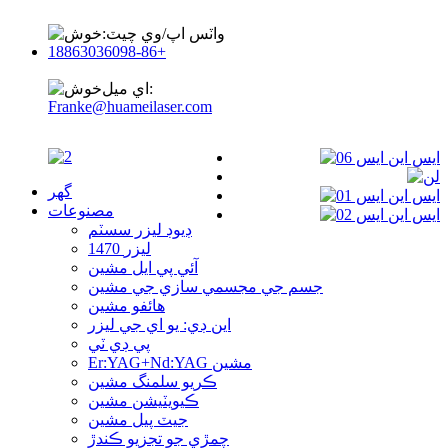
واٽس اپ/وي چيٽ:
+86-18863036098
اي ميل:
Franke@huameilaser.com
گھر
مصنوعات
ڊيوڊ ليزر سسٽم
1470 ليزر
آئي پي ايل مشين
جسم جي مجسمي سازي جي مشين
هائفو مشين
اين ڊي: يو اي جي ليزر
پي ڊي ٽي
Er:YAG+Nd:YAG مشين
ڪريو سلمنگ مشين
ڪيويٽيشن مشين
جيٽ پيل مشين
چمڙي جو تجزيو ڪندڙ