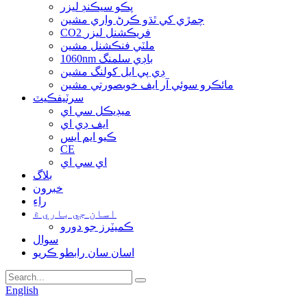
پڪو سيڪنڊ ليزر
چمڙي کي ٿڌو ڪرڻ واري مشين
CO2 فريڪشنل ليزر
ملٽي فنڪشنل مشين
1060nm باڊي سلمنگ
ڊي پي ايل کولنگ مشين
مائڪرو سوئي آر ايف خوبصورتي مشين
سرٽيفڪيٽ
ميڊيڪل سي اي
ايف ڊي اي
ڪيو ايم ايس
CE
اي سي اي
بلاگ
خبرون
راءِ
اسان جي باري ۾
ڪميٽرز جو دورو
سوال
اسان سان رابطو ڪريو
English