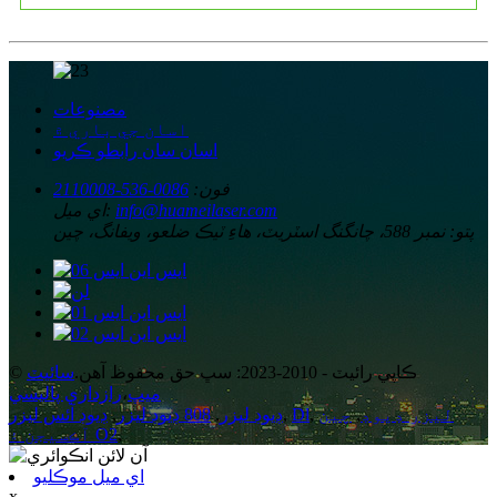
مصنوعات
اسان جي باري ۾
اسان سان رابطو ڪريو
فون:
0086-536-2110008
info@huameilaser.com
اي ميل:
پتو:
نمبر 588، چانگنگ اسٽريٽ، هاءِ ٽيڪ ضلعو، ويفانگ، چين
© ڪاپي رائيٽ - 2010-2023: سڀ حق محفوظ آهن.
سائيٽ
ميپ
،
رازداري پاليسي
ليزر ڊيوڊ
,
چين
,
Dl
,
ڊيوڊ ليزر
,
808 ڊيوڊ ليزر
,
ڊيوڊ آئس ليزر
,
آڪسيجن ۽ O2
اي ميل موڪليو
x