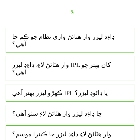
5.
ڊاءِڊ ليزر وار هٽائڻ واري نظام جو ڪم ڇا
آهي؟
وار هٽائڻ لاءِ، ڊاءِڊ ليزر IPL کان بهتر ڇو
آهي؟
ڪهڙو ليزر بهتر آهي IPL يا ڊائوڊ ليزر؟
ڇا ڊاءِڊ ليزر وار هٽائڻ لاءِ سٺو آهي؟
وار هٽائڻ لاءِ ڊاءِڊ ليزر جا ڪيترا موسم؟