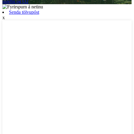
súrefni og O2
,
Senda tölvupóst
x