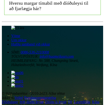
Hversu margar tímabil með díóðuleysi til
að fjarlægja hár?
Vörur
Um okkur
Hafðu samband við okkur
SÍMI:
0086-536-2110008
TÖLVUPÓSTUR:
info@huameilaser.com
HEIMILISFANG:
Nr. 588, Changning Stræti,
Hátæknihverfið, Weifang, Kína
© Höfundarréttur - 2010-2023: Allur réttur
áskilinn.
Veftré
,
Persónuverndarstefna
Díóðulaser
,
808 díóðu leysir
,
Díóða ís leysir
,
Dl
,
Laserdíóða
,
Kína