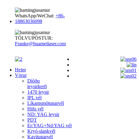
WhatsApp/WeChat:
+86-
18863036098
TÖLVUPÓSTUR:
Franke@huameilaser.com
Heim
Vörur
Díóðu
leysirkerfi
1470 leysir
IPL vél
Líkamsmótunarvél
Hifu vél
ND: YAG leysir
PDT
Er:YAG+Nd:YAG vél
Kryó-slankvél
Kavitunarvél