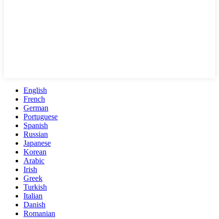
English
French
German
Portuguese
Spanish
Russian
Japanese
Korean
Arabic
Irish
Greek
Turkish
Italian
Danish
Romanian