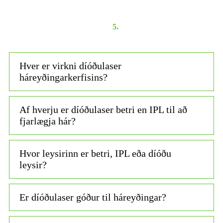
5.
Hver er virkni díóðulaser
háreyðingarkerfisins?
Af hverju er díóðulaser betri en IPL til að
fjarlægja hár?
Hvor leysirinn er betri, IPL eða díóðu
leysir?
Er díóðulaser góður til háreyðingar?