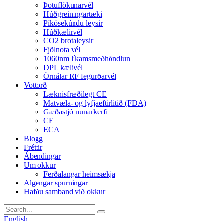
Þotuflökunarvél
Húðgreiningartæki
Píkósekúndu leysir
Húðkælirvél
CO2 brotaleysir
Fjölnota vél
1060nm líkamsmeðhöndlun
DPL kælivél
Örnálar RF fegurðarvél
Vottorð
Læknisfræðilegt CE
Matvæla- og lyfjaeftirlitið (FDA)
Gæðastjórnunarkerfi
CE
ECA
Blogg
Fréttir
Ábendingar
Um okkur
Ferðalangar heimsækja
Algengar spurningar
Hafðu samband við okkur
English