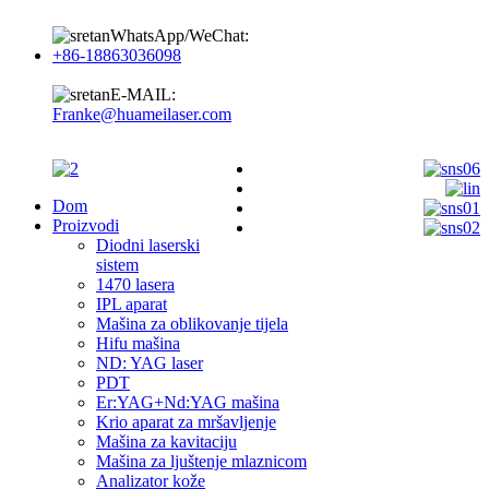
WhatsApp/WeChat:
+86-18863036098
E-MAIL:
Franke@huameilaser.com
Dom
Proizvodi
Diodni laserski
sistem
1470 lasera
IPL aparat
Mašina za oblikovanje tijela
Hifu mašina
ND: YAG laser
PDT
Er:YAG+Nd:YAG mašina
Krio aparat za mršavljenje
Mašina za kavitaciju
Mašina za ljuštenje mlaznicom
Analizator kože