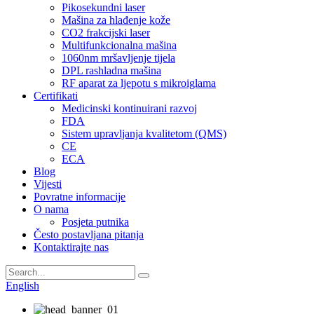
Pikosekundni laser
Mašina za hlađenje kože
CO2 frakcijski laser
Multifunkcionalna mašina
1060nm mršavljenje tijela
DPL rashladna mašina
RF aparat za ljepotu s mikroiglama
Certifikati
Medicinski kontinuirani razvoj
FDA
Sistem upravljanja kvalitetom (QMS)
CE
ECA
Blog
Vijesti
Povratne informacije
O nama
Posjeta putnika
Često postavljana pitanja
Kontaktirajte nas
English