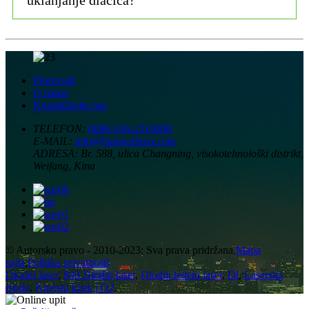
Proizvodi
O nama
Kontaktirajte nas
TELEFON:
0086-536-2110008
E-MAIL:
info@huameilaser.com
ADRESA:
Br. 588, ulica Changning, visokotehnološki distrikt,
Weifang, Kina
© Autorsko pravo - 2010-2023: Sva prava pridržana.
Mapa
sajta
,
Politika privatnosti
Diodni laser
,
808 Diodni laser
,
Diodni ledeni laser
,
Dl
,
Laserska
dioda
,
Kineski kisik i O2
,