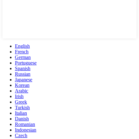
English
French
German
Portuguese
Spanish
Russian
Japanese
Korean
Arabic
Irish
Greek
Turkish
Italian
Danish
Romanian
Indonesian
Czech