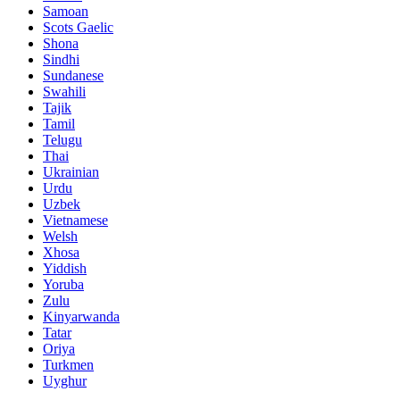
Samoan
Scots Gaelic
Shona
Sindhi
Sundanese
Swahili
Tajik
Tamil
Telugu
Thai
Ukrainian
Urdu
Uzbek
Vietnamese
Welsh
Xhosa
Yiddish
Yoruba
Zulu
Kinyarwanda
Tatar
Oriya
Turkmen
Uyghur