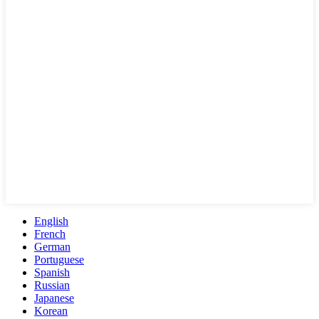
English
French
German
Portuguese
Spanish
Russian
Japanese
Korean