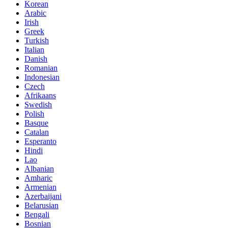
Korean
Arabic
Irish
Greek
Turkish
Italian
Danish
Romanian
Indonesian
Czech
Afrikaans
Swedish
Polish
Basque
Catalan
Esperanto
Hindi
Lao
Albanian
Amharic
Armenian
Azerbaijani
Belarusian
Bengali
Bosnian