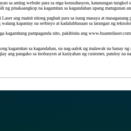
an sa aming website para sa mga konsultasyon, katanungan tungkol s
pili ng pinakaangkop na kagamitan sa kagandahan upang matugunan ang
ei Laser ang mainit nitong pagbati para sa isang masaya at masagana
walang kapantay na serbisyo at kadalubhasaan sa larangan ng teknolo
mga kagamitang pampaganda nito, pakibisita ang www.huameilaser.com
gong kagamitan sa kagandahan, na nag-aalok ng malawak na hanay n
lay ang pangako sa inobasyon at kasiyahan ng customer, patuloy na n