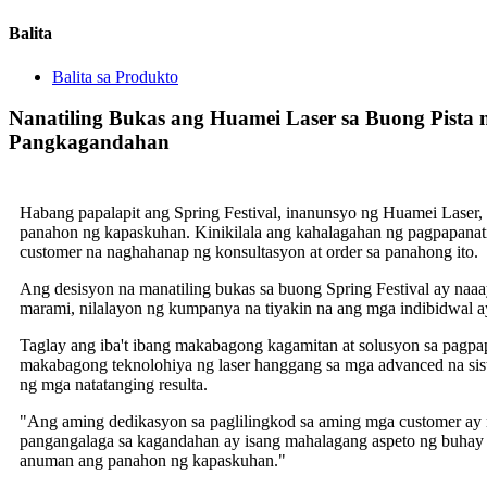
Balita
Balita sa Produkto
Nanatiling Bukas ang Huamei Laser sa Buong Pista 
Pangkagandahan
Habang papalapit ang Spring Festival, inanunsyo ng Huamei Laser
panahon ng kapaskuhan. Kinikilala ang kahalagahan ng pagpapanati
customer na naghahanap ng konsultasyon at order sa panahong ito.
Ang desisyon na manatiling bukas sa buong Spring Festival ay naa
marami, nilalayon ng kumpanya na tiyakin na ang mga indibidwal 
Taglay ang iba't ibang makabagong kagamitan at solusyon sa pagpa
makabagong teknolohiya ng laser hanggang sa mga advanced na si
ng mga natatanging resulta.
"Ang aming dedikasyon sa paglilingkod sa aming mga customer ay 
pangangalaga sa kagandahan ay isang mahalagang aspeto ng buhay n
anuman ang panahon ng kapaskuhan."