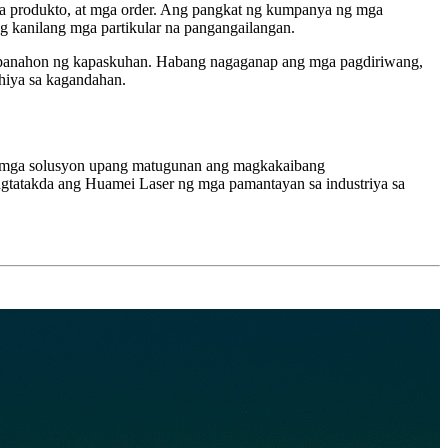
a produkto, at mga order. Ang pangkat ng kumpanya ng mga
 kanilang mga partikular na pangangailangan.
ng panahon ng kapaskuhan. Habang nagaganap ang mga pagdiriwang,
hiya sa kagandahan.
g mga solusyon upang matugunan ang magkakaibang
agtatakda ang Huamei Laser ng mga pamantayan sa industriya sa