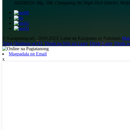
ADDRESS:
Blg. 588, Changning Str, High-Tech District, Weif
© Karapatang-ari - 2010-2023: Lahat ng Karapatan ay Nakalaan.
Mapa
Tsina Oksiheno at O2
,
Diode na Yelo na Laser
,
Diode Laser
,
Diode n
Magpadala ng Email
x