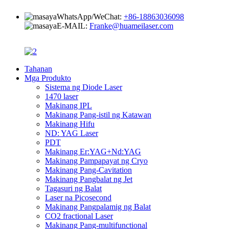
WhatsApp/WeChat:
+86-18863036098
E-MAIL:
Franke@huameilaser.com
Tahanan
Mga Produkto
Sistema ng Diode Laser
1470 laser
Makinang IPL
Makinang Pang-istil ng Katawan
Makinang Hifu
ND: YAG Laser
PDT
Makinang Er:YAG+Nd:YAG
Makinang Pampapayat ng Cryo
Makinang Pang-Cavitation
Makinang Pangbalat ng Jet
Tagasuri ng Balat
Laser na Picosecond
Makinang Pangpalamig ng Balat
CO2 fractional Laser
Makinang Pang-multifunctional