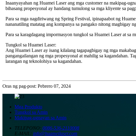
Inaanyayahan ng Huamei Laser ang mga customer na makipag-ugnay
bihasang propesyonal ay handang tumulong sa mga kliyente sa pag
Para sa mga nagdiriwang ng Spring Festival, ipinapaabot ng Huam
nananatiling matatag ang kompanya sa pangako nitong magbigay ng 
Para sa karagdagang impormasyon tungkol sa Huamei Laser at sa 
Tungkol sa Huamei Laser:
Ang Huamei Laser ay isang kilalang tagapagbigay ng mga makaba
pangangailangan ng mga propesyonal at mahilig sa kagandahan. Tag
larangan ng teknolohiya sa kagandahan.
Oras ng pag-post: Pebrero 07, 2024
Mga Produkto
Tungkol sa Amin
Makipag-ugnayan sa Amin
TELEPONO:
0086-536-2110008
E-MAIL:
info@huameilaser.com