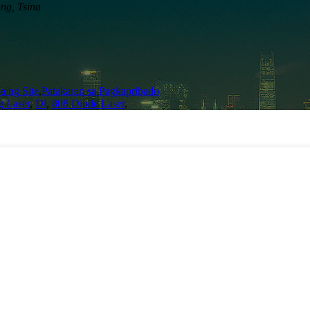
ang, Tsina
 ng Site
,
Patakaran sa Pagkapribado
g Laser
,
Dl
,
808 Diode Laser
,