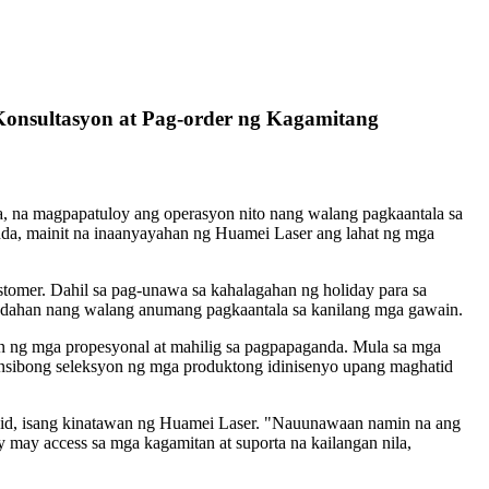
Konsultasyon at Pag-order ng Kagamitang
, na magpapatuloy ang operasyon nito nang walang pagkaantala sa
nda, mainit na inaanyayahan ng Huamei Laser ang lahat ng mga
tomer. Dahil sa pag-unawa sa kahalagahan ng holiday para sa
andahan nang walang anumang pagkaantala sa kanilang mga gawain.
an ng mga propesyonal at mahilig sa pagpapaganda. Mula sa mga
nsibong seleksyon ng mga produktong idinisenyo upang maghatid
avid, isang kinatawan ng Huamei Laser. "Nauunawaan namin na ang
may access sa mga kagamitan at suporta na kailangan nila,