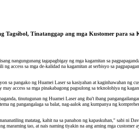
ng Tagsibol, Tinatanggap ang mga Kustomer para sa 
, isang nangungunang tagapagbigay ng mga kagamitan sa pagpapaganda
li ng access sa mga de-kalidad na kagamitan at serbisyo sa pagpapaga
ayon sa pangako ng Huamei Laser sa kasiyahan at kaginhawahan ng cus
ay may access sa mga pinakabagong pagsulong sa teknolohiya ng kag
paganda, tinutugunan ng Huamei Laser ang iba't ibang pangangailang
stema ng pangangalaga sa balat, nag-aalok ang kumpanya ng komprehe
nananatiling matatag, kahit na sa panahon ng kapaskuhan," sabi ni D
g maraming tao, at nais naming tiyakin na ang aming mga customer ay 