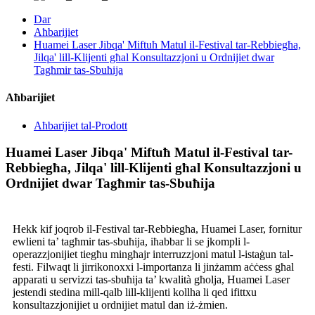
Dar
Aħbarijiet
Huamei Laser Jibqa' Miftuħ Matul il-Festival tar-Rebbiegħa,
Jilqa' lill-Klijenti għal Konsultazzjoni u Ordnijiet dwar
Tagħmir tas-Sbuħija
Aħbarijiet
Aħbarijiet tal-Prodott
Huamei Laser Jibqa' Miftuħ Matul il-Festival tar-
Rebbiegħa, Jilqa' lill-Klijenti għal Konsultazzjoni u
Ordnijiet dwar Tagħmir tas-Sbuħija
Hekk kif joqrob il-Festival tar-Rebbiegħa, Huamei Laser, fornitur
ewlieni ta’ tagħmir tas-sbuħija, iħabbar li se jkompli l-
operazzjonijiet tiegħu mingħajr interruzzjoni matul l-istaġun tal-
festi. Filwaqt li jirrikonoxxi l-importanza li jinżamm aċċess għal
apparati u servizzi tas-sbuħija ta’ kwalità għolja, Huamei Laser
jestendi stedina mill-qalb lill-klijenti kollha li qed ifittxu
konsultazzjonijiet u ordnijiet matul dan iż-żmien.