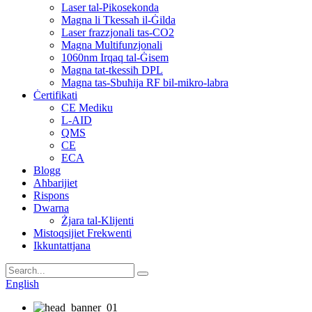
Laser tal-Pikosekonda
Magna li Tkessaħ il-Ġilda
Laser frazzjonali tas-CO2
Magna Multifunzjonali
1060nm Irqaq tal-Ġisem
Magna tat-tkessiħ DPL
Magna tas-Sbuħija RF bil-mikro-labra
Ċertifikati
CE Mediku
L-AID
QMS
CE
ECA
Blogg
Aħbarijiet
Rispons
Dwarna
Żjara tal-Klijenti
Mistoqsijiet Frekwenti
Ikkuntattjana
English