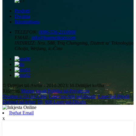
Prodotti
Dwarna
Ikkuntattjana
TELEFON:
0086-536-2110008
EMAIL:
info@huameilaser.com
INDIRIZZ:
Nru. 588, Triq Changning, Distrett ta' Teknoloġija
Għolja, Weifang, iċ-Ċina
© Drittijiet tal-Awtur - 2010-2023: Id-Drittijiet kollha
Riżervati.
Mappa tas-sit
,
Politika tal-Privatezza
Ossiġnu u O2 taċ-Ċina
,
Laser tas-Silġ tad-Dijodi
,
Laser tad-Dijodi
,
Dajowd tal-lejżer
,
Dl
,
808 Laser tad-Dijodu
,
Ibgħat Email
x