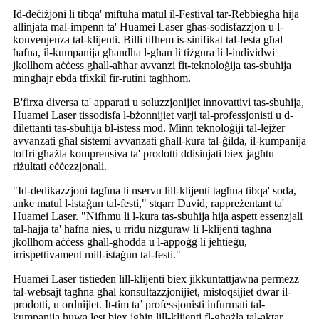
Id-deċiżjoni li tibqa' miftuħa matul il-Festival tar-Rebbiegħa hija
allinjata mal-impenn ta' Huamei Laser għas-sodisfazzjon u l-
konvenjenza tal-klijenti. Billi tifhem is-sinifikat tal-festa għal
ħafna, il-kumpanija għandha l-għan li tiżgura li l-individwi
jkollhom aċċess għall-aħħar avvanzi fit-teknoloġija tas-sbuħija
mingħajr ebda tfixkil fir-rutini tagħhom.
B'firxa diversa ta' apparati u soluzzjonijiet innovattivi tas-sbuħija,
Huamei Laser tissodisfa l-bżonnijiet varji tal-professjonisti u d-
dilettanti tas-sbuħija bl-istess mod. Minn teknoloġiji tal-lejżer
avvanzati għal sistemi avvanzati għall-kura tal-ġilda, il-kumpanija
toffri għażla komprensiva ta' prodotti ddisinjati biex jagħtu
riżultati eċċezzjonali.
"Id-dedikazzjoni tagħna li nservu lill-klijenti tagħna tibqa' soda,
anke matul l-istaġun tal-festi," stqarr David, rappreżentant ta'
Huamei Laser. "Nifhmu li l-kura tas-sbuħija hija aspett essenzjali
tal-ħajja ta' ħafna nies, u rridu niżguraw li l-klijenti tagħna
jkollhom aċċess għall-għodda u l-appoġġ li jeħtieġu,
irrispettivament mill-istaġun tal-festi."
Huamei Laser tistieden lill-klijenti biex jikkuntattjawna permezz
tal-websajt tagħna għal konsultazzjonijiet, mistoqsijiet dwar il-
prodotti, u ordnijiet. It-tim ta’ professjonisti infurmati tal-
kumpanija huwa lest biex jgħin lill-klijenti fl-għażla tal-aktar