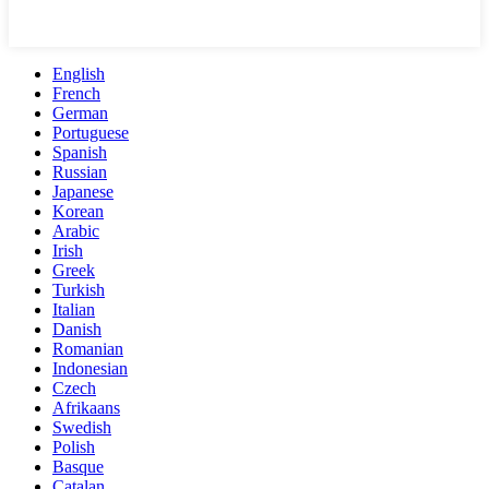
English
French
German
Portuguese
Spanish
Russian
Japanese
Korean
Arabic
Irish
Greek
Turkish
Italian
Danish
Romanian
Indonesian
Czech
Afrikaans
Swedish
Polish
Basque
Catalan