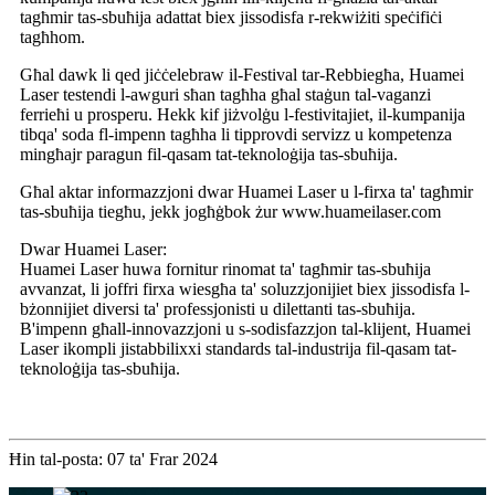
tagħmir tas-sbuħija adattat biex jissodisfa r-rekwiżiti speċifiċi
tagħhom.
Għal dawk li qed jiċċelebraw il-Festival tar-Rebbiegħa, Huamei
Laser testendi l-awguri sħan tagħha għal staġun tal-vaganzi
ferrieħi u prosperu. Hekk kif jiżvolġu l-festivitajiet, il-kumpanija
tibqa' soda fl-impenn tagħha li tipprovdi servizz u kompetenza
mingħajr paragun fil-qasam tat-teknoloġija tas-sbuħija.
Għal aktar informazzjoni dwar Huamei Laser u l-firxa ta' tagħmir
tas-sbuħija tiegħu, jekk jogħġbok żur www.huameilaser.com
Dwar Huamei Laser:
Huamei Laser huwa fornitur rinomat ta' tagħmir tas-sbuħija
avvanzat, li joffri firxa wiesgħa ta' soluzzjonijiet biex jissodisfa l-
bżonnijiet diversi ta' professjonisti u dilettanti tas-sbuħija.
B'impenn għall-innovazzjoni u s-sodisfazzjon tal-klijent, Huamei
Laser ikompli jistabbilixxi standards tal-industrija fil-qasam tat-
teknoloġija tas-sbuħija.
Ħin tal-posta: 07 ta' Frar 2024