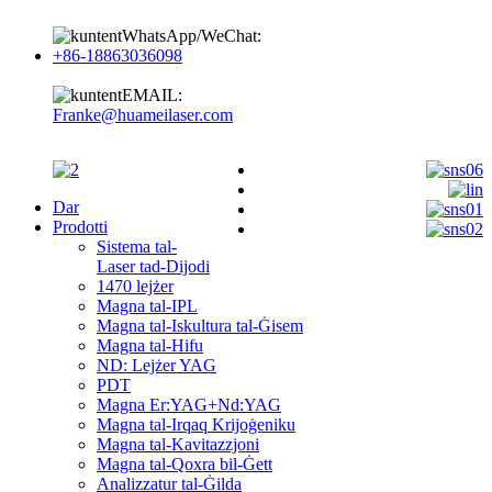
WhatsApp/WeChat:
+86-18863036098
EMAIL:
Franke@huameilaser.com
Dar
Prodotti
Sistema tal-
Laser tad-Dijodi
1470 lejżer
Magna tal-IPL
Magna tal-Iskultura tal-Ġisem
Magna tal-Hifu
ND: Lejżer YAG
PDT
Magna Er:YAG+Nd:YAG
Magna tal-Irqaq Krijoġeniku
Magna tal-Kavitazzjoni
Magna tal-Qoxra bil-Ġett
Analizzatur tal-Ġilda