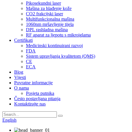
Pikosekundni laser
Mašina za hlađenje kože
CO2 frakcijski laser
Multifunkcionalna mašina
1060nm mršavljenje tijela
DPL rashladna mašina
RF aparat za ljepotu s mikroiglama
Certifikati
Medicinski kontinuirani razvoj
FDA
Sistem upravljanja kvalitetom (QMS)
CE
ECA
Blog
Vijesti
Povratne informacije
O nama
Posjeta putnika
Često postavljana pitanja
Kontaktirajte nas
English