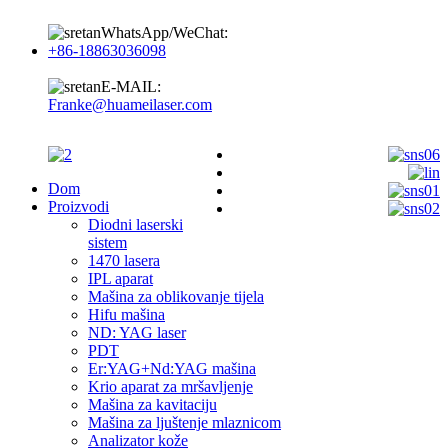
WhatsApp/WeChat:
+86-18863036098
E-MAIL:
Franke@huameilaser.com
Dom
Proizvodi
Diodni laserski
sistem
1470 lasera
IPL aparat
Mašina za oblikovanje tijela
Hifu mašina
ND: YAG laser
PDT
Er:YAG+Nd:YAG mašina
Krio aparat za mršavljenje
Mašina za kavitaciju
Mašina za ljuštenje mlaznicom
Analizator kože