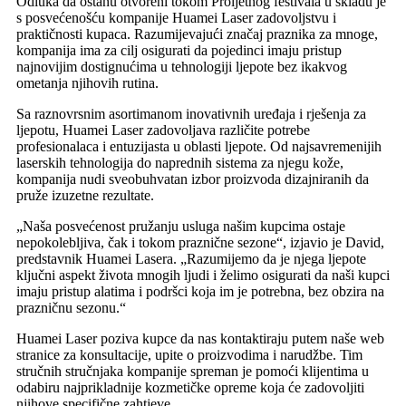
Odluka da ostanu otvoreni tokom Proljetnog festivala u skladu je
s posvećenošću kompanije Huamei Laser zadovoljstvu i
praktičnosti kupaca. Razumijevajući značaj praznika za mnoge,
kompanija ima za cilj osigurati da pojedinci imaju pristup
najnovijim dostignućima u tehnologiji ljepote bez ikakvog
ometanja njihovih rutina.
Sa raznovrsnim asortimanom inovativnih uređaja i rješenja za
ljepotu, Huamei Laser zadovoljava različite potrebe
profesionalaca i entuzijasta u oblasti ljepote. Od najsavremenijih
laserskih tehnologija do naprednih sistema za njegu kože,
kompanija nudi sveobuhvatan izbor proizvoda dizajniranih da
pruže izuzetne rezultate.
„Naša posvećenost pružanju usluga našim kupcima ostaje
nepokolebljiva, čak i tokom praznične sezone“, izjavio je David,
predstavnik Huamei Lasera. „Razumijemo da je njega ljepote
ključni aspekt života mnogih ljudi i želimo osigurati da naši kupci
imaju pristup alatima i podršci koja im je potrebna, bez obzira na
prazničnu sezonu.“
Huamei Laser poziva kupce da nas kontaktiraju putem naše web
stranice za konsultacije, upite o proizvodima i narudžbe. Tim
stručnih stručnjaka kompanije spreman je pomoći klijentima u
odabiru najprikladnije kozmetičke opreme koja će zadovoljiti
njihove specifične zahtjeve.