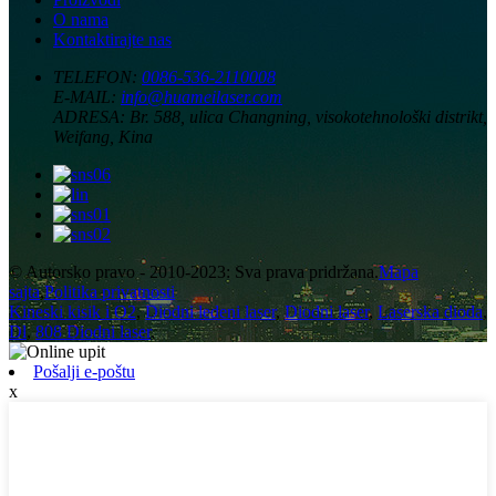
O nama
Kontaktirajte nas
TELEFON:
0086-536-2110008
E-MAIL:
info@huameilaser.com
ADRESA:
Br. 588, ulica Changning, visokotehnološki distrikt,
Weifang, Kina
© Autorsko pravo - 2010-2023: Sva prava pridržana.
Mapa
sajta
,
Politika privatnosti
Kineski kisik i O2
,
Diodni ledeni laser
,
Diodni laser
,
Laserska dioda
,
Dl
,
808 Diodni laser
,
Pošalji e-poštu
x