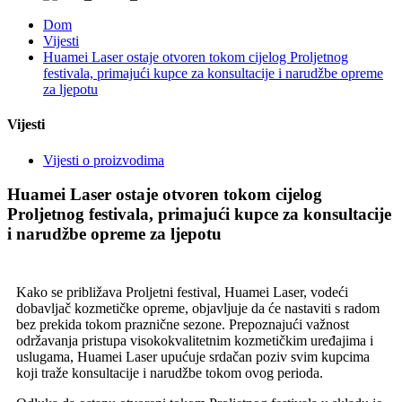
Dom
Vijesti
Huamei Laser ostaje otvoren tokom cijelog Proljetnog
festivala, primajući kupce za konsultacije i narudžbe opreme
za ljepotu
Vijesti
Vijesti o proizvodima
Huamei Laser ostaje otvoren tokom cijelog
Proljetnog festivala, primajući kupce za konsultacije
i narudžbe opreme za ljepotu
Kako se približava Proljetni festival, Huamei Laser, vodeći
dobavljač kozmetičke opreme, objavljuje da će nastaviti s radom
bez prekida tokom praznične sezone. Prepoznajući važnost
održavanja pristupa visokokvalitetnim kozmetičkim uređajima i
uslugama, Huamei Laser upućuje srdačan poziv svim kupcima
koji traže konsultacije i narudžbe tokom ovog perioda.