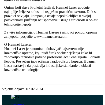
Onima koji slave Proljetni festival, Huamei Laser upućuje
najtoplije želje za radosnu i uspješnu prazničnu sezonu. Dok se
praznici odvijaju, kompanija ostaje nepokolebljiva u svojoj
posvećenosti pružanju neusporedive usluge i stručnosti u oblasti
tehnologije ljepote.
Za više informacija o Huamei Laseru i njihovoj ponudi opreme
za ljepotu, posjetite www.huameilaser.com
O Huamei Laseru:
Huamei Laser je renomirani dobavljač najsavremenije
kozmetičke opreme, koji nudi širok spektar rješenja kako bi
zadovoljio raznolike potrebe profesionalaca i entuzijasta u oblasti
ljepote. Posvećen inovacijama i zadovoljstvu kupaca, Huamei
Laser nastavlja da postavlja industrijske standarde u oblasti
kozmetičke tehnologije.
Vrijeme objave: 07.02.2024.
Proizvodi