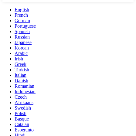
English
French
German
Portuguese
Spanish
Russian
Japanese
Korean
Arabic
Irish
Greek
Turkish
Italian
Danish
Romanian
Indonesian
Czech
Afrikaans
Swedish
Polish
Basque
Catalan
Esperanto
Hindi