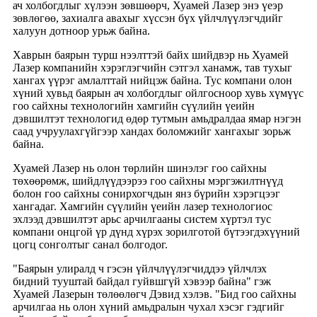
ач холбогдлыг хүлээн зөвшөөрч, Хуамей Лазер энэ үеэр
зөвлөгөө, захиалга авахыг хүссэн бүх үйлчлүүлэгчдийг
халуун дотноор урьж байна.
Хаврын баярын турш нээлттэй байх шийдвэр нь Хуамей
Лазер компанийн хэрэглэгчийн сэтгэл ханамж, тав тухыг
хангах үүрэг амлалттай нийцэж байна. Тус компани олон
хүний ​​хувьд баярын ач холбогдлыг ойлгосноор хувь хүмүүс
гоо сайхны технологийн хамгийн сүүлийн үеийн
дэвшилтэт технологид өдөр тутмын амьдралдаа ямар нэгэн
саад учруулахгүйгээр хандах боломжийг хангахыг зорьж
байна.
Хуамей Лазер нь олон төрлийн шинэлэг гоо сайхны
төхөөрөмж, шийдлүүдээрээ гоо сайхны мэргэжилтнүүд
болон гоо сайхны сонирхогчдын янз бүрийн хэрэгцээг
хангадаг. Хамгийн сүүлийн үеийн лазер технологиос
эхлээд дэвшилтэт арьс арчилгааны систем хүртэл тус
компани онцгой үр дүнд хүрэх зорилготой бүтээгдэхүүний
цогц сонголтыг санал болгодог.
"Баярын улиралд ч гэсэн үйлчлүүлэгчиддээ үйлчлэх
бидний тууштай байдал гуйвшгүй хэвээр байна" гэж
Хуамей Лазерын төлөөлөгч Дэвид хэлэв. "Бид гоо сайхны
арчилгаа нь олон хүний ​​амьдралын чухал хэсэг гэдгийг