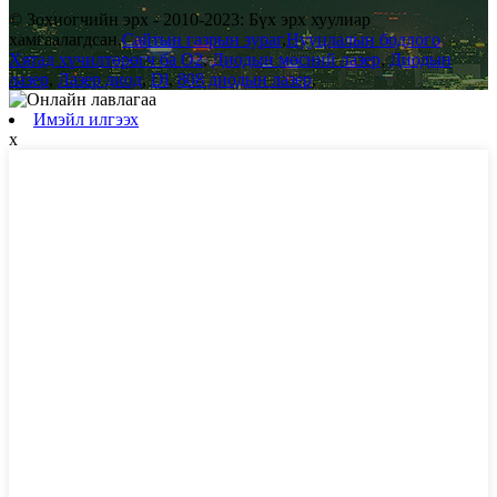
© Зохиогчийн эрх - 2010-2023: Бүх эрх хуулиар
хамгаалагдсан.
Сайтын газрын зураг
,
Нууцлалын бодлого
Хятад хүчилтөрөгч ба O2
,
Диодын мөсний лазер
,
Диодын
лазер
,
Лазер диод
,
Dl
,
808 диодын лазер
,
Имэйл илгээх
x