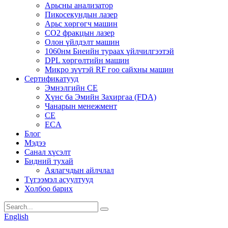
Арьсны анализатор
Пикосекундын лазер
Арьс хөргөгч машин
CO2 фракцын лазер
Олон үйлдэлт машин
1060нм Биеийн тураах үйлчилгээтэй
DPL хөргөлтийн машин
Микро зүүтэй RF гоо сайхны машин
Сертификатууд
Эмнэлгийн CE
Хүнс ба Эмийн Захиргаа (FDA)
Чанарын менежмент
CE
ECA
Блог
Мэдээ
Санал хүсэлт
Бидний тухай
Аялагчдын айлчлал
Түгээмэл асуултууд
Холбоо барих
English