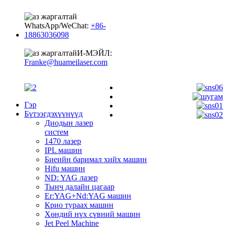
WhatsApp/WeChat:
+86-
18863036098
И-МЭЙЛ:
Franke@huameilaser.com
Гэр
Бүтээгдэхүүнүүд
Диодын лазер
систем
1470 лазер
IPL машин
Биеийн баримал хийх машин
Hifu машин
ND: YAG лазер
Тынч далайн цагаар
Er:YAG+Nd:YAG машин
Крио тураах машин
Хөндий нүх сүвний машин
Jet Peel Machine