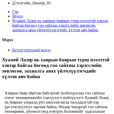
Гэр
Мэдээ
Хуамей Лазер нь хаврын баярын турш нээлттэй хэвээр
байгаа бөгөөд гоо сайхны хэрэгслийн зөвлөгөө,
захиалга авах үйлчлүүлэгчдийг хүлээн авч байна
Мэдээ
Бүтээгдэхүүний мэдээ
Хуамей Лазер нь хаврын баярын турш нээлттэй
хэвээр байгаа бөгөөд гоо сайхны хэрэгслийн
зөвлөгөө, захиалга авах үйлчлүүлэгчдийг
хүлээн авч байна
Хаврын баяр ойртож байгаатай холбогдуулан гоо сайхны
тоног төхөөрөмжийн тэргүүлэгч нийлүүлэгч Хуамей Лазер
нь баярын улиралд үйл ажиллагаагаа тасалдалгүйгээр
үргэлжлүүлэхээ зарлаж байна. Өндөр чанартай гоо сайхны
төхөөрөмж, үйлчилгээнд нэвтрэх боломжийг хадгалахын