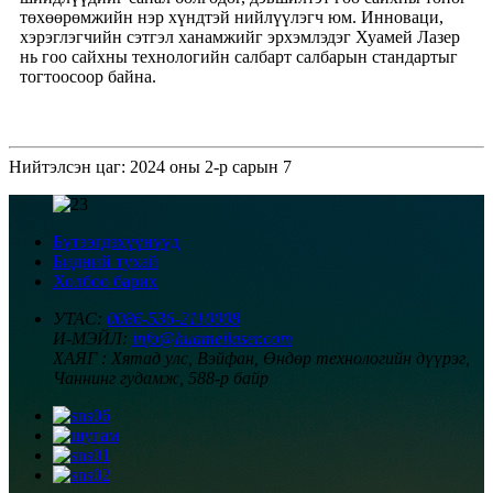
төхөөрөмжийн нэр хүндтэй нийлүүлэгч юм. Инноваци,
хэрэглэгчийн сэтгэл ханамжийг эрхэмлэдэг Хуамей Лазер
нь гоо сайхны технологийн салбарт салбарын стандартыг
тогтоосоор байна.
Нийтэлсэн цаг: 2024 оны 2-р сарын 7
Бүтээгдэхүүнүүд
Бидний тухай
Холбоо барих
УТАС:
0086-536-2110008
И-МЭЙЛ:
info@huameilaser.com
ХАЯГ :
Хятад улс, Вэйфан, Өндөр технологийн дүүрэг,
Чаннинг гудамж, 588-р байр