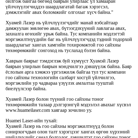
ойлгож байгаа бөгөөд баярын улирлаас үл хамааран
үйлчлүүлэгчиддээ шаардлагатай багаж хэрэгсэл,
дэмжлэгийг авах боломжийг олгохыг хүсч байна."
Хуамей Лазер нь үйлчлүүлэгчдийг манай вэбсайтаар
дамжуулан зөвлөгөө авах, бүтээгдэхүүний лавлагаа авах,
захиалга өгөхийг урьж байна. Тус компанийн мэдлэгтэй
мэргэжилтнүүдийн баг нь үйлчлүүлэгчдэд тэдний тодорхой
шаардлагыг хангах хамгийн тохиромжтой гоо сайхны
төхөөрөмжийг сонгоход нь туслахад бэлэн байна.
Хаврын баярыг тэмдэглэж буй хүмүүст Хуамэй Лазер
баярын улирлын баярын мэндчилгээ дэвшүүлж байна. Баяр
ёслолын арга хэмжээ үргэлжилж байгаа тул тус компани
гоо сайхны технологийн салбарт хосгүй үйлчилгээ,
мэргэжлийн ур чадвараа үзүүлэх амлалтаа тууштай
биелүүлсээр байна.
Хуамей Лазер болон түүний гоо сайхны тоног
төхөөрөмжийн талаар дэлгэрэнгүй мэдээлэл авахыг хүсвэл
www.huameilaser.com хаягаар зочилно уу.
Huamei Laser-ийн тухай:
Хуамей Лазер нь гоо сайхны мэргэжилтнүүд болон
сонирхогчдын олон талт хэрэгцээг хангах өргөн хүрээний
шийдлүүдийг санал болгодог, дэвшилтэт гоо сайхны тоног