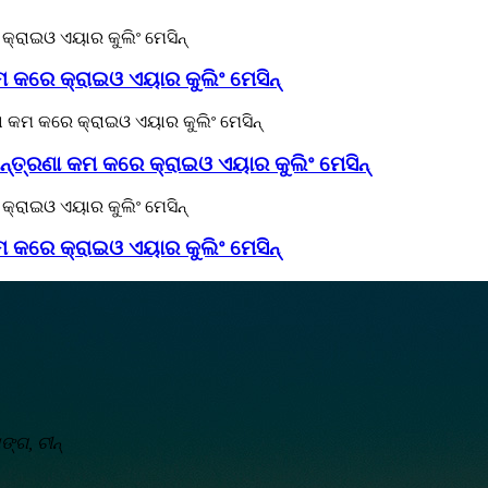
 କରେ କ୍ରାଇଓ ଏୟାର କୁଲିଂ ମେସିନ୍
ନ୍ତ୍ରଣା କମ କରେ କ୍ରାଇଓ ଏୟାର କୁଲିଂ ମେସିନ୍
 କରେ କ୍ରାଇଓ ଏୟାର କୁଲିଂ ମେସିନ୍
ଙ୍ଗ, ଚୀନ୍