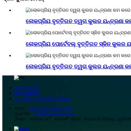
ଲୋକପ୍ରିୟ ବୃତ୍ତିଗତ ତ୍ୱଚା କୁଲର ଯନ୍ତ୍ରଣା କମ
ଲୋକପ୍ରିୟ ପୋର୍ଟେବଲ୍ ବୃତ୍ତିଗତ ସ୍କିନ କୁଲର ଯ
ଲୋକପ୍ରିୟ ବୃତ୍ତିଗତ ତ୍ୱଚା କୁଲର ଯନ୍ତ୍ରଣା କମ
ଉତ୍ପାଦଗୁଡ଼ିକ
ଆମ ବିଷୟରେ
ଆମ ସହିତ ଯୋଗାଯୋଗ କରନ୍ତୁ
ଫୋନ୍ :
୦୦୮୬-୫୩୬-୨୧୧୦୦୦୮
ଇ-ମେଲ୍ :
info@huameilaser.com
ଠିକଣା :
ନମ୍ବର ୫୮୮, ଚାଙ୍ଗନିଂ ଷ୍ଟ୍ର, ହାଇ-ଟେକ୍ ଜିଲ୍ଲା, ୱେଇଫା