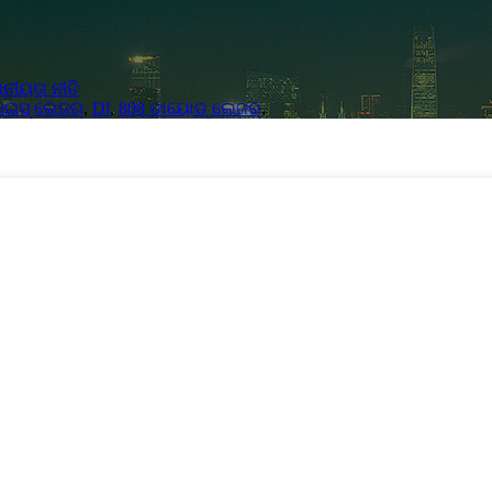
ୀୟତା ନୀତି
ଇସ୍ ଲେଜର୍
,
Dl
,
808 ଡାୟୋଡ୍ ଲେଜର୍
,