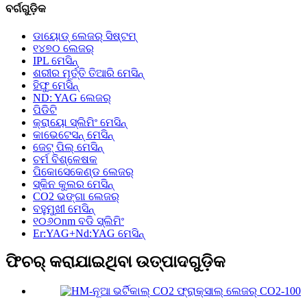
ବର୍ଗଗୁଡ଼ିକ
ଡାୟୋଡ୍ ଲେଜର୍ ସିଷ୍ଟମ୍
୧୪୭୦ ଲେଜର୍
IPL ମେସିନ୍
ଶରୀର ମୂର୍ତ୍ତି ତିଆରି ମେସିନ୍
ହିଫୁ ମେସିନ୍
ND: YAG ଲେଜର୍
ପିଡିଟି
କ୍ରାୟୋ ସ୍ଲିମିଂ ମେସିନ୍
କାଭେଟେସନ୍ ମେସିନ୍
ଜେଟ୍ ପିଲ୍ ମେସିନ୍
ଚର୍ମ ବିଶ୍ଳେଷକ
ପିକୋସେକେଣ୍ଡ ଲେଜର୍
ସ୍କିନ କୁଲର ମେସିନ୍
CO2 ଭଙ୍ଗା ଲେଜର୍
ବହୁମୁଖୀ ମେସିନ୍
୧୦୬୦nm ବଡି ସ୍ଲିମିଂ
Er:YAG+Nd:YAG ମେସିନ୍
ଫିଚର୍ କରାଯାଇଥିବା ଉତ୍ପାଦଗୁଡ଼ିକ