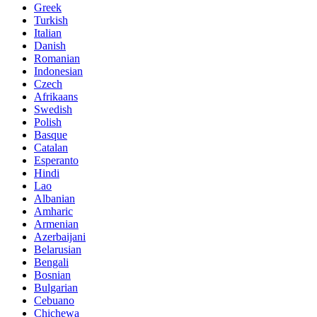
Greek
Turkish
Italian
Danish
Romanian
Indonesian
Czech
Afrikaans
Swedish
Polish
Basque
Catalan
Esperanto
Hindi
Lao
Albanian
Amharic
Armenian
Azerbaijani
Belarusian
Bengali
Bosnian
Bulgarian
Cebuano
Chichewa