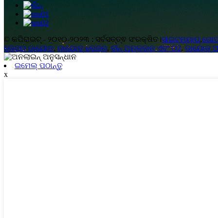
© କପିରାଇଟ୍ - ୨୦୧୦-୨୦୨୩ : ସର୍ବସତ୍ତ୍ଵ ସଂରକ୍ଷିତ।
ସାଇଟମ୍ୟାପ୍
,
ଗୋପନ
ଲେଜର୍ ଡାୟୋଡ୍
,
ଡାୟୋଡ୍ ଲେଜର୍
,
ଚୀନ୍ ଅମ୍ଳଜାନ ଏବଂ O2
,
ଡାୟୋଡ୍ ଆ
ଇମେଲ୍ ପଠାନ୍ତୁ
x