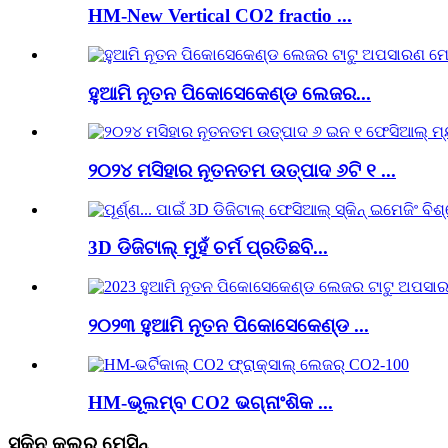
HM-New Vertical CO2 fractio ...
ହୁଆମି ନୂତନ ପିକୋସେକେଣ୍ଡ ଲେଜର...
୨୦୨୪ ମସିହାର ନୂତନତମ ଉତ୍ପାଦ ୬ଟି ୧ ...
3D ଡିଜିଟାଲ୍ ମୁହଁ ଚର୍ମ ପ୍ରତିଛବି...
୨୦୨୩ ହୁଆମି ନୂତନ ପିକୋସେକେଣ୍ଡ ...
HM-ଭୂଲମ୍ବ CO2 ଭଗ୍ନାଂଶିକ ...
ସ୍କିନ କୁଲର ମେସିନ୍