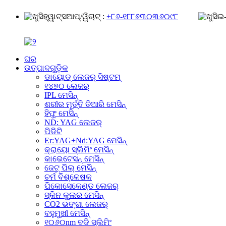
ହ୍ୱାଟ୍ସଆପ୍/ୱିଚାଟ୍ :
+୮୬-୧୮୮୬୩୦୩୬୦୯୮
ଇ-
ଘର
ଉତ୍ପାଦଗୁଡ଼ିକ
ଡାୟୋଡ୍ ଲେଜର୍ ସିଷ୍ଟମ୍
୧୪୭୦ ଲେଜର୍
IPL ମେସିନ୍
ଶରୀର ମୂର୍ତ୍ତି ତିଆରି ମେସିନ୍
ହିଫୁ ମେସିନ୍
ND: YAG ଲେଜର୍
ପିଡିଟି
Er:YAG+Nd:YAG ମେସିନ୍
କ୍ରାୟୋ ସ୍ଲିମିଂ ମେସିନ୍
କାଭେଟେସନ୍ ମେସିନ୍
ଜେଟ୍ ପିଲ୍ ମେସିନ୍
ଚର୍ମ ବିଶ୍ଳେଷକ
ପିକୋସେକେଣ୍ଡ ଲେଜର୍
ସ୍କିନ କୁଲର ମେସିନ୍
CO2 ଭଙ୍ଗା ଲେଜର୍
ବହୁମୁଖୀ ମେସିନ୍
୧୦୬୦nm ବଡି ସ୍ଲିମିଂ