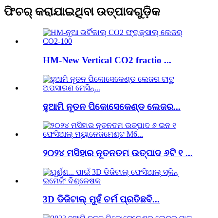
ଫିଚର୍ କରାଯାଇଥିବା ଉତ୍ପାଦଗୁଡ଼ିକ
HM-New Vertical CO2 fractio ...
ହୁଆମି ନୂତନ ପିକୋସେକେଣ୍ଡ ଲେଜର...
୨୦୨୪ ମସିହାର ନୂତନତମ ଉତ୍ପାଦ ୬ଟି ୧ ...
3D ଡିଜିଟାଲ୍ ମୁହଁ ଚର୍ମ ପ୍ରତିଛବି...