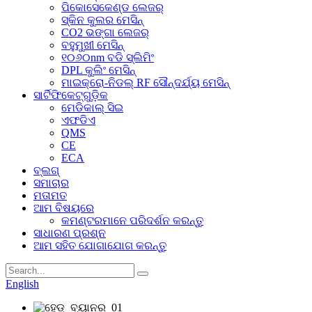
ପିକୋସେକେଣ୍ଡ ଲେଜର୍
ସ୍କିନ କୁଲର ମେସିନ୍
CO2 ଭଙ୍ଗା ଲେଜର୍
ବହୁମୁଖୀ ମେସିନ୍
୧୦୬୦nm ବଡି ସ୍ଲିମିଂ
DPL କୁଲିଂ ମେସିନ୍
ମାଇକ୍ରୋ-ନିଡଲ୍ RF ସୌନ୍ଦର୍ଯ୍ୟ ମେସିନ୍
ସାର୍ଟିଫିକେଟ୍‌ଗୁଡ଼ିକ
ମେଡିକାଲ୍ ସିଇ
ଏଫଡିଏ
QMS
CE
ECA
ବ୍ଲଗ୍
ସମାଚାର
ମତାମତ
ଆମ ବିଷୟରେ
କମଣ୍ଟରମାନେ ପରିଦର୍ଶନ କରନ୍ତୁ
ସାଧାରଣ ପ୍ରଶ୍ନ
ଆମ ସହିତ ଯୋଗାଯୋଗ କରନ୍ତୁ
English