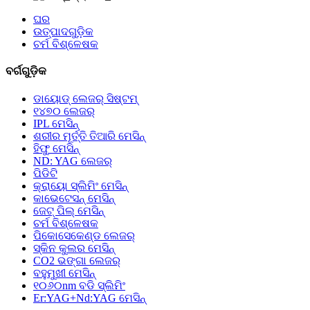
ଘର
ଉତ୍ପାଦଗୁଡ଼ିକ
ଚର୍ମ ବିଶ୍ଳେଷକ
ବର୍ଗଗୁଡ଼ିକ
ଡାୟୋଡ୍ ଲେଜର୍ ସିଷ୍ଟମ୍
୧୪୭୦ ଲେଜର୍
IPL ମେସିନ୍
ଶରୀର ମୂର୍ତ୍ତି ତିଆରି ମେସିନ୍
ହିଫୁ ମେସିନ୍
ND: YAG ଲେଜର୍
ପିଡିଟି
କ୍ରାୟୋ ସ୍ଲିମିଂ ମେସିନ୍
କାଭେଟେସନ୍ ମେସିନ୍
ଜେଟ୍ ପିଲ୍ ମେସିନ୍
ଚର୍ମ ବିଶ୍ଳେଷକ
ପିକୋସେକେଣ୍ଡ ଲେଜର୍
ସ୍କିନ କୁଲର ମେସିନ୍
CO2 ଭଙ୍ଗା ଲେଜର୍
ବହୁମୁଖୀ ମେସିନ୍
୧୦୬୦nm ବଡି ସ୍ଲିମିଂ
Er:YAG+Nd:YAG ମେସିନ୍