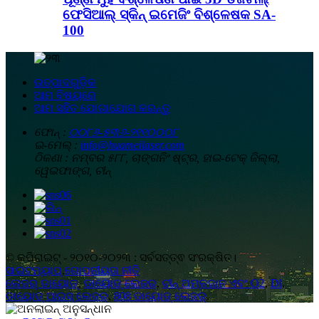
ଫେସିଆଲ୍ ସ୍କିନ୍ ଇମେଜିଂ ବିଶ୍ଳେଷକ SA-
100
ଉତ୍ପାଦଗୁଡ଼ିକ
ଆମ ବିଷୟରେ
ଆମ ସହିତ ଯୋଗାଯୋଗ କରନ୍ତୁ
ଫୋନ୍ :
୦୦୮୬-୫୩୬-୨୧୧୦୦୦୮
ଇ-ମେଲ୍ :
info@huameilaser.com
ଠିକଣା :
ନମ୍ବର ୫୮୮, ଚାଙ୍ଗନିଂ ଷ୍ଟ୍ର, ହାଇ-ଟେକ୍ ଜିଲ୍ଲା,
ୱେଇଫାଙ୍ଗ, ଚୀନ୍
© କପିରାଇଟ୍ - ୨୦୧୦-୨୦୨୩ : ସର୍ବସତ୍ତ୍ଵ ସଂରକ୍ଷିତ।
ସାଇଟମ୍ୟାପ୍
,
ଗୋପନୀୟତା ନୀତି
ଲେଜର୍ ଡାୟୋଡ୍
,
ଡାୟୋଡ୍ ଲେଜର୍
,
ଚୀନ୍ ଅମ୍ଳଜାନ ଏବଂ O2
,
Dl
,
ଡାୟୋଡ୍ ଆଇସ୍ ଲେଜର୍
,
808 ଡାୟୋଡ୍ ଲେଜର୍
,