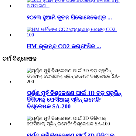
୨୦୨୩ ହୁଆମି ନୂତନ ପିକୋସେକେଣ୍ଡ ...
HM-ଭୂଲମ୍ବ CO2 ଭଗ୍ନାଂଶିକ ...
ଚର୍ମ ବିଶ୍ଳେଷକ
ପୂର୍ଣ୍ଣ ମୁହଁ ବିଶ୍ଳେଷଣ ପାଇଁ 3D ବଡ଼ ସ୍କ୍ରିନ୍
ଡିଜିଟାଲ୍ ଫେସିଆଲ୍ ସ୍କିନ୍ ଇମେଜିଂ
ବିଶ୍ଳେଷକ SA-200
ପୂର୍ଣ୍ଣ ମୁହଁ ବିଶ୍ଳେଷଣ ପାଇଁ 3D ଡିଜିଟାଲ୍