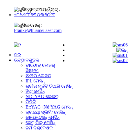
ହ୍ୱାଟ୍ସଆପ୍/ୱିଚାଟ୍ :
+୮୬-୧୮୮୬୩୦୩୬୦୯୮
ଇ-ମେଲ୍ :
Franke@huameilaser.com
ଘର
ଉତ୍ପାଦଗୁଡ଼ିକ
ଡାୟୋଡ୍ ଲେଜର୍
ସିଷ୍ଟମ୍
୧୪୭୦ ଲେଜର୍
IPL ମେସିନ୍
ଶରୀର ମୂର୍ତ୍ତି ତିଆରି ମେସିନ୍
ହିଫୁ ମେସିନ୍
ND: YAG ଲେଜର୍
ପିଡିଟି
Er:YAG+Nd:YAG ମେସିନ୍
କ୍ରାୟୋ ସ୍ଲିମିଂ ମେସିନ୍
କାଭେଟେସନ୍ ମେସିନ୍
ଜେଟ୍ ପିଲ୍ ମେସିନ୍
ଚର୍ମ ବିଶ୍ଳେଷକ