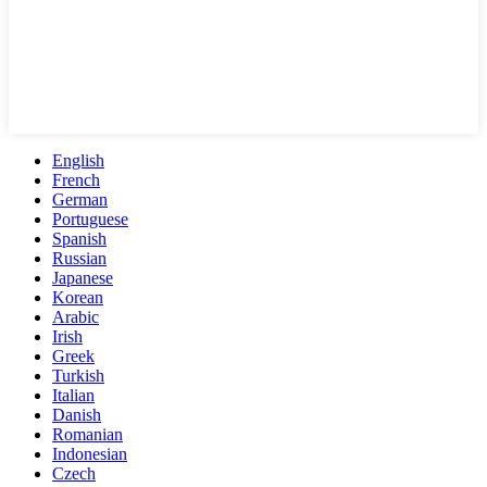
English
French
German
Portuguese
Spanish
Russian
Japanese
Korean
Arabic
Irish
Greek
Turkish
Italian
Danish
Romanian
Indonesian
Czech