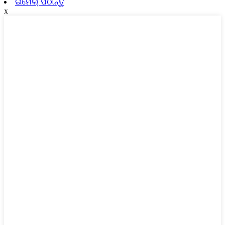
ଇମେଲ୍ ପଠାନ୍ତୁ
x