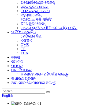
ପିକୋସେକେଣ୍ଡ ଲେଜର୍
ସ୍କିନ କୁଲର ମେସିନ୍
CO2 ଭଙ୍ଗା ଲେଜର୍
ବହୁମୁଖୀ ମେସିନ୍
୧୦୬୦nm ବଡି ସ୍ଲିମିଂ
DPL କୁଲିଂ ମେସିନ୍
ମାଇକ୍ରୋ-ନିଡଲ୍ RF ସୌନ୍ଦର୍ଯ୍ୟ ମେସିନ୍
ସାର୍ଟିଫିକେଟ୍‌ଗୁଡ଼ିକ
ମେଡିକାଲ୍ ସିଇ
ଏଫଡିଏ
QMS
CE
ECA
ବ୍ଲଗ୍
ସମାଚାର
ମତାମତ
ଆମ ବିଷୟରେ
କମଣ୍ଟରମାନେ ପରିଦର୍ଶନ କରନ୍ତୁ
ସାଧାରଣ ପ୍ରଶ୍ନ
ଆମ ସହିତ ଯୋଗାଯୋଗ କରନ୍ତୁ
English