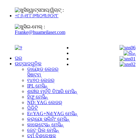
ହ୍ୱାଟ୍ସଆପ୍/ୱିଚାଟ୍ :
+୮୬-୧୮୮୬୩୦୩୬୦୯୮
ଇ-ମେଲ୍ :
Franke@huameilaser.com
ଘର
ଉତ୍ପାଦଗୁଡ଼ିକ
ଡାୟୋଡ୍ ଲେଜର୍
ସିଷ୍ଟମ୍
୧୪୭୦ ଲେଜର୍
IPL ମେସିନ୍
ଶରୀର ମୂର୍ତ୍ତି ତିଆରି ମେସିନ୍
ହିଫୁ ମେସିନ୍
ND: YAG ଲେଜର୍
ପିଡିଟି
Er:YAG+Nd:YAG ମେସିନ୍
କ୍ରାୟୋ ସ୍ଲିମିଂ ମେସିନ୍
କାଭେଟେସନ୍ ମେସିନ୍
ଜେଟ୍ ପିଲ୍ ମେସିନ୍
ଚର୍ମ ବିଶ୍ଳେଷକ