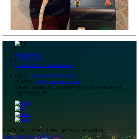
ଉତ୍ପାଦଗୁଡ଼ିକ
ଆମ ବିଷୟରେ
ଆମ ସହିତ ଯୋଗାଯୋଗ କରନ୍ତୁ
ଫୋନ୍ :
୦୦୮୬-୫୩୬-୨୧୧୦୦୦୮
ଇ-ମେଲ୍ :
info@huameilaser.com
ଠିକଣା :
ନମ୍ବର ୫୮୮, ଚାଙ୍ଗନିଂ ଷ୍ଟ୍ର, ହାଇ-ଟେକ୍ ଜିଲ୍ଲା,
ୱେଇଫାଙ୍ଗ, ଚୀନ୍
© କପିରାଇଟ୍ - ୨୦୧୦-୨୦୨୩ : ସର୍ବସତ୍ତ୍ଵ ସଂରକ୍ଷିତ।
ସାଇଟମ୍ୟାପ୍
,
ଗୋପନୀୟତା ନୀତି