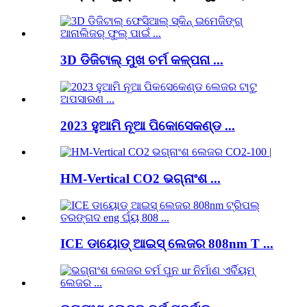
3D ଡିଜିଟାଲ୍ ମୁଖ ଚର୍ମ କଳ୍ପନା ...
2023 ହୁଆମି ନୂଆ ପିକୋସେକଣ୍ଡ ...
HM-Vertical CO2 ଭଗ୍ନାଂଶ ...
ICE ଡାୟୋଡ୍ ଆଇସ୍ ଲେଜର 808nm T ...