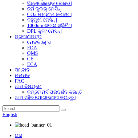
ପିକୋସେକଣ୍ଡ ଲେଜର |
ଚର୍ମ କୁଲର୍ ମେସିନ୍ |
CO2 ଭଗ୍ନାଂଶ ଲେଜର |
ବହୁମୁଖୀ ମେସିନ୍ |
1060nm ଶରୀର ସ୍ଲିମିଂ |
DPL କୁଲିଂ ମେସିନ୍ |
ପ୍ରମାଣପତ୍ର
ମେଡିକାଲ୍ ସି
FDA
QMS
CE
ECA
ସମ୍ବାଦ
ମତାମତ
FAQ
ଆମ ବିଷୟରେ
କମ୍ଟୋମର୍ସ ପରିଦର୍ଶନ କରନ୍ତି |
ଆମ ସହିତ ଯୋଗାଯୋଗ କରନ୍ତୁ |
English
ଘର