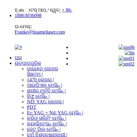
ହ୍ ats ାଟସ୍ ଆପ୍ / ୱେଚ୍:
+ 86-
18863036098
ଇ-ମେଲ୍:
Franke@huameilaser.com
ଘର
ଉତ୍ପାଦଗୁଡିକ
ଡାୟୋଡ୍ ଲେଜର
ସିଷ୍ଟମ୍ |
1470 ଲେଜର |
ଆଇପିଏଲ୍ ମେସିନ୍ |
ଶରୀର ମୂର୍ତ୍ତି ମେସିନ୍ |
ହିଫୁ ମେସିନ୍ |
ND: YAG ଲେଜର |
PDT
Er: YAG + Nd: YAG ମେସିନ୍ |
କ୍ରିଓ ସ୍ଲିମିଂ ମେସିନ୍ |
କ୍ୟାଭିଟେସନ୍ ମେସିନ୍ |
ଜେଟ୍ ପିଲ୍ ମେସିନ୍ |
ଚର୍ମ ବିଶ୍ଳେଷଣକାରୀ |