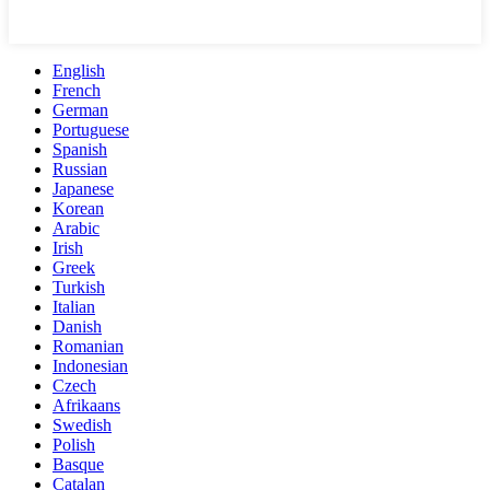
English
French
German
Portuguese
Spanish
Russian
Japanese
Korean
Arabic
Irish
Greek
Turkish
Italian
Danish
Romanian
Indonesian
Czech
Afrikaans
Swedish
Polish
Basque
Catalan