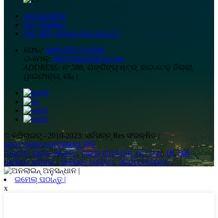
ଉତ୍ପାଦଗୁଡିକ
ଆମ ବିଷୟରେ
ଆମ ସହିତ ଯୋଗାଯୋଗ କରନ୍ତୁ |
ଫୋନ୍:
0086-536-2110008
ଇ-ମେଲ୍:
info@huameilaser.com
ADDRESS:
ନଂ 588, ଚାଙ୍ଗିଙ୍ଗ୍ ଷ୍ଟ୍ର, ହାଇ-ଟେକ୍ ଜିଲ୍ଲା,
ୱାଇଫାଙ୍ଗ, ଚୀନ୍ |
© କପିରାଇଟ୍ - 2010-2023: ସର୍ବସତ୍ତ୍ Res ସଂରକ୍ଷିତ |
ସାଇଟମ୍ୟାପ୍
,
ଗୋପନୀୟତା ନୀତି
ଡାୟୋଡ୍ ଆଇସ୍ ଲେଜର |
,
ଚାଇନା ଅମ୍ଳଜାନ ଏବଂ O2 |
,
Dl
,
808
ଡାୟୋଡ୍ ଲେଜର |
,
ଡାୟୋଡ୍ ଲେଜର |
,
ଲେଜର ଡାୟୋଡ୍ |
,
ଇମେଲ୍ ପଠାନ୍ତୁ |
x