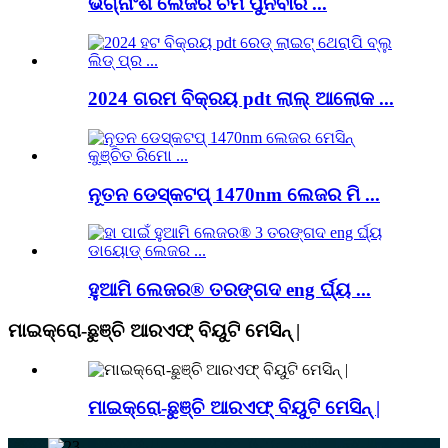
ଭଗ୍ନାଂଶ ଲେଜର ଚର୍ମ ପୁନର୍ବାର ...
2024 ଗରମ ବିକ୍ରୟ pdt ଲାଲ୍ ଆଲୋକ ...
ନୂତନ ଡେସ୍କଟପ୍ 1470nm ଲେଜର ମି ...
ହୁଆମି ଲେଜର® ତରଙ୍ଗଦ eng ର୍ଘ୍ୟ ...
ମାଇକ୍ରୋ-ଛୁଞ୍ଚି ଆରଏଫ୍ ବିୟୁଟି ମେସିନ୍ |
ମାଇକ୍ରୋ-ଛୁଞ୍ଚି ଆରଏଫ୍ ବିୟୁଟି ମେସିନ୍ |