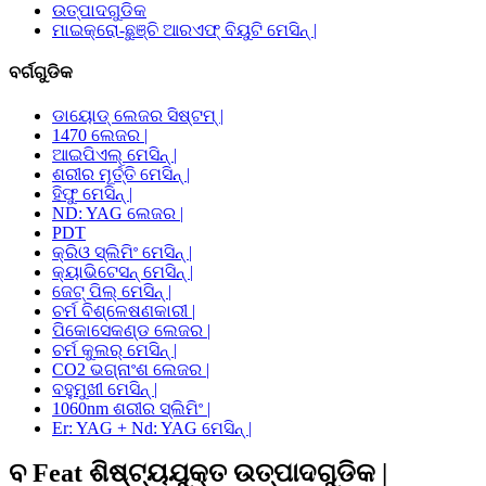
ଉତ୍ପାଦଗୁଡିକ
ମାଇକ୍ରୋ-ଛୁଞ୍ଚି ଆରଏଫ୍ ବିୟୁଟି ମେସିନ୍ |
ବର୍ଗଗୁଡିକ
ଡାୟୋଡ୍ ଲେଜର ସିଷ୍ଟମ୍ |
1470 ଲେଜର |
ଆଇପିଏଲ୍ ମେସିନ୍ |
ଶରୀର ମୂର୍ତ୍ତି ମେସିନ୍ |
ହିଫୁ ମେସିନ୍ |
ND: YAG ଲେଜର |
PDT
କ୍ରିଓ ସ୍ଲିମିଂ ମେସିନ୍ |
କ୍ୟାଭିଟେସନ୍ ମେସିନ୍ |
ଜେଟ୍ ପିଲ୍ ମେସିନ୍ |
ଚର୍ମ ବିଶ୍ଳେଷଣକାରୀ |
ପିକୋସେକଣ୍ଡ ଲେଜର |
ଚର୍ମ କୁଲର୍ ମେସିନ୍ |
CO2 ଭଗ୍ନାଂଶ ଲେଜର |
ବହୁମୁଖୀ ମେସିନ୍ |
1060nm ଶରୀର ସ୍ଲିମିଂ |
Er: YAG + Nd: YAG ମେସିନ୍ |
ବ Feat ଶିଷ୍ଟ୍ୟଯୁକ୍ତ ଉତ୍ପାଦଗୁଡିକ |