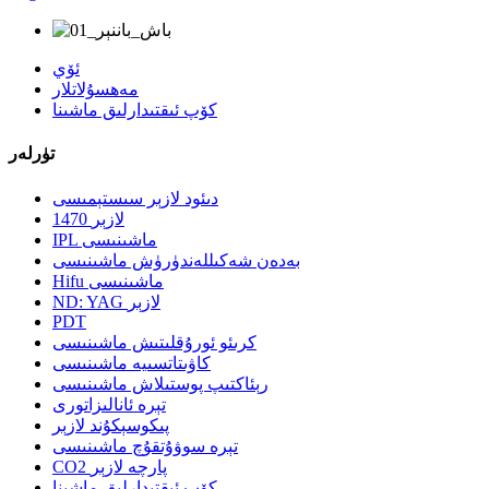
ئۆي
مەھسۇلاتلار
كۆپ ئىقتىدارلىق ماشىنا
تۈرلەر
دىئود لازېر سىستېمىسى
1470 لازېر
IPL ماشىنىسى
بەدەن شەكىللەندۈرۈش ماشىنىسى
Hifu ماشىنىسى
ND: YAG لازېر
PDT
كرىئو ئورۇقلىتىش ماشىنىسى
كاۋىتاتسىيە ماشىنىسى
رېئاكتىپ پوستىلاش ماشىنىسى
تېرە ئانالىزاتورى
پىكوسېكۇند لازېر
تېرە سوۋۇتقۇچ ماشىنىسى
CO2 پارچە لازېر
كۆپ ئىقتىدارلىق ماشىنا