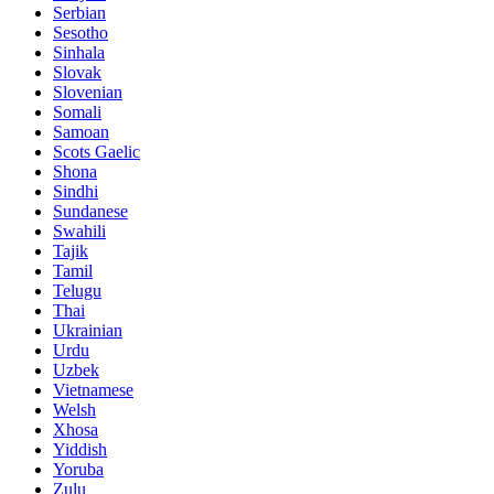
Serbian
Sesotho
Sinhala
Slovak
Slovenian
Somali
Samoan
Scots Gaelic
Shona
Sindhi
Sundanese
Swahili
Tajik
Tamil
Telugu
Thai
Ukrainian
Urdu
Uzbek
Vietnamese
Welsh
Xhosa
Yiddish
Yoruba
Zulu