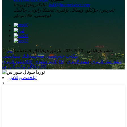
info@huameilaser.com
ئېلېكترونلۇق پوچتا:
ئادرېس:
جۇڭگو، ۋېيفاڭ، يۇقىرى تېخنىكا رايونى، چاڭنىڭ
كوچىسى، 588-نومۇر
© نەشر ھوقۇقى - 2010-2023: بارلىق ھوقۇقلار قوغدىلىدۇ.
تور
بېكەت خەرىتىسى
،
مەخپىيەتلىك سىياسىتى
دىئود مۇز لازېرى
,
دىئود لازېرى
,
,
Dl
,
لازېر دىئودى
,
808 دىئود لازېرى
,
جۇڭگو ئوكسىگېن ۋە O2
ئېلخەت يوللاش
x