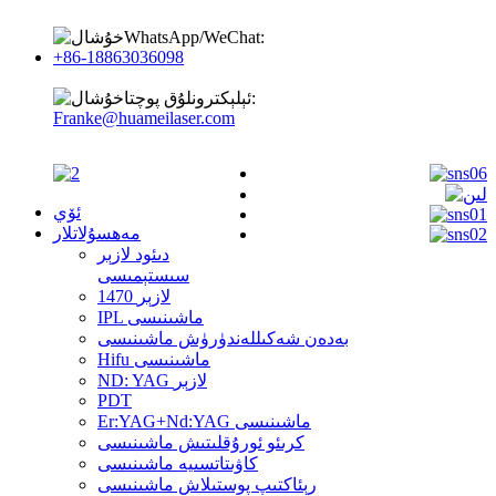
WhatsApp/WeChat:
+86-18863036098
ئېلېكترونلۇق پوچتا:
Franke@huameilaser.com
ئۆي
مەھسۇلاتلار
دىئود لازېر
سىستېمىسى
1470 لازېر
IPL ماشىنىسى
بەدەن شەكىللەندۈرۈش ماشىنىسى
Hifu ماشىنىسى
ND: YAG لازېر
PDT
Er:YAG+Nd:YAG ماشىنىسى
كرىئو ئورۇقلىتىش ماشىنىسى
كاۋىتاتسىيە ماشىنىسى
رېئاكتىپ پوستىلاش ماشىنىسى