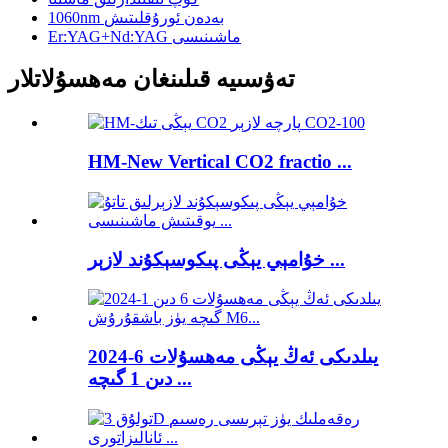
1060nm بەدەن ئورۇقلىتىش
Er:YAG+Nd:YAG ماشىنىسى
تەۋسىيە قىلىنغان مەھسۇلاتلار
HM-New Vertical CO2 fractio ...
خۇامېي يېڭى پىكوسېكۇند لازېر ...
2024-يىلدىكى ئەڭ يېڭى مەھسۇلات 6
دىن 1 گىچە ...