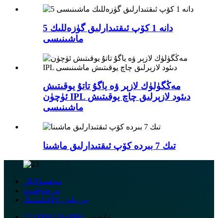
5 دانە 1 كۆپ ئىقتىدارلىق گۈزەللىك
ماشىنىسى
مەڭگۈلۈك لازېر ۋە ياگۇ تاتۇ يوقىتىش
ئۈچۈن IPL دىئود لازېرلىق چاچ يوقىتىش
ماشىنىسى
تىك 7 بىردە كۆپ ئىقتىدارلىق ماشىنا
مەھسۇلاتلار
بىز ھەققىدە
بىز بىلەن ئالاقىلىشىڭ
تېلېفون:
0086-536-2110008