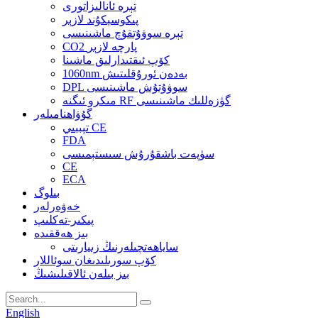
تېرە ئانالىزاتورى
پىكوسېكۇند لازېر
تېرە سوۋۇتقۇچ ماشىنىسى
CO2 پارچە لازېر
كۆپ ئىقتىدارلىق ماشىنا
1060nm بەدەن ئورۇقلىتىش
DPL سوۋۇتۇش ماشىنىسى
مىكرو ئىگنە RF گۈزەللىك ماشىنىسى
گۇۋاھنامىلەر
تېببىي CE
FDA
سۈپەت باشقۇرۇش سىستېمىسى
CE
ECA
بىلوگ
خەۋەرلەر
پىكىر-تەكلىپ
بىز ھەققىدە
ساياھەتچىلەرنىڭ زىيارىتى
كۆپ سورىلىدىغان سوئاللار
بىز بىلەن ئالاقىلىشىڭ
English