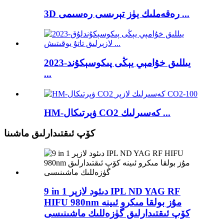
3D رەقەملىك يۈز تېرىسى رەسىمى ...
2023-يىللىق خۇامېي يېڭى پىكوسېكۇند
...
HM-ۋېرتىكال CO2 كەسىرلىك ...
كۆپ ئىقتىدارلىق ماشىنا
9 in 1 دىئود لازېر IPL ND YAG RF
HIFU 980nm مۇز بولقا مىكرو ئىينە
كۆپ ئىقتىدارلىق گۈزەللىك ماشىنىسى