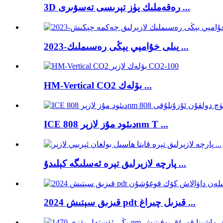
3D رەقەملىك يۈز تېرىسى تەسۋىرى ...
2023-يىلى خۇامېي يېڭى رەسىملىك ​​...
HM-Vertical CO2 بۆلەك ...
ICE دىئود مۇز لازېر 808nm T ...
پارچە لازېرلىق تېرە ئەسلىگە كېلىدۇ ...
2024 قىزىق سېتىش pdt قىزىل چىراغ ...