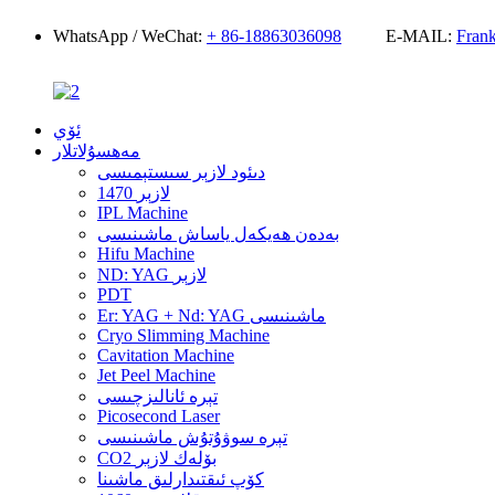
WhatsApp / WeChat:
+ 86-18863036098
E-MAIL:
Fran
ئۆي
مەھسۇلاتلار
دىئود لازېر سىستېمىسى
1470 لازېر
IPL Machine
بەدەن ھەيكەل ياساش ماشىنىسى
Hifu Machine
ND: YAG لازېر
PDT
Er: YAG + Nd: YAG ماشىنىسى
Cryo Slimming Machine
Cavitation Machine
Jet Peel Machine
تېرە ئانالىزچىسى
Picosecond Laser
تېرە سوۋۇتۇش ماشىنىسى
CO2 بۆلەك لازېر
كۆپ ئىقتىدارلىق ماشىنا