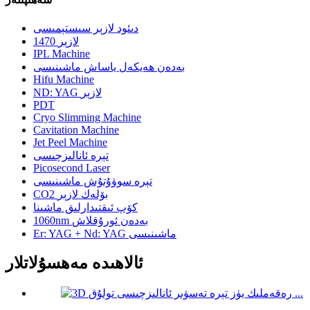
دىئود لازېر سىستېمىسى
1470 لازېر
IPL Machine
بەدەن ھەيكەل ياساش ماشىنىسى
Hifu Machine
ND: YAG لازېر
PDT
Cryo Slimming Machine
Cavitation Machine
Jet Peel Machine
تېرە ئانالىزچىسى
Picosecond Laser
تېرە سوۋۇتۇش ماشىنىسى
CO2 بۆلەك لازېر
كۆپ ئىقتىدارلىق ماشىنا
1060nm بەدەن ئورۇقلاش
Er: YAG + Nd: YAG ماشىنىسى
ئالاھىدە مەھسۇلاتلار