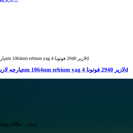
پارچە لازېرلىق تېرە قايتا ھاسىل بولغان ئېربىي لازېر 2940nm 1064nm erbium yag لازېر 2940 فوتونا 4d
588-نومۇر ، جۇڭگو ۋ