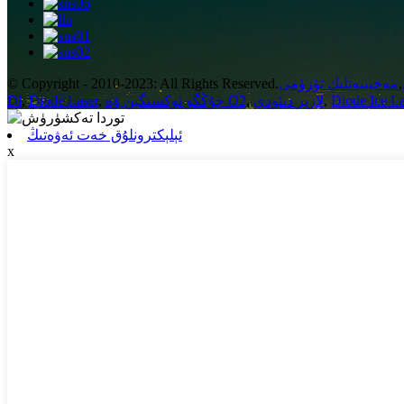
,
مەخپىيەتلىك تۈزۈمى
© Copyright - 2010-2023: All Rights Reserved.
Diode Ice La
,
لازېر دىئودى
,
جۇڭگو ئوكسىگېن ۋە O2
,
Diode Laser
,
Dl
ئېلېكترونلۇق خەت ئەۋەتىڭ
x