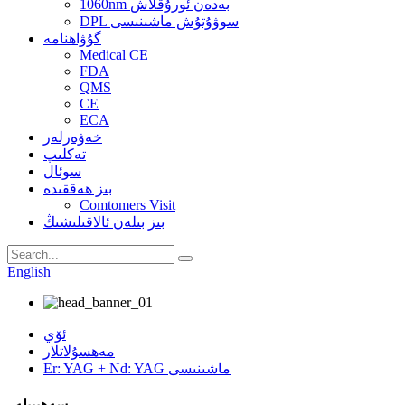
1060nm بەدەن ئورۇقلاش
DPL سوۋۇتۇش ماشىنىسى
گۇۋاھنامە
Medical CE
FDA
QMS
CE
ECA
خەۋەرلەر
تەكلىپ
سوئال
بىز ھەققىدە
Comtomers Visit
بىز بىلەن ئالاقىلىشىڭ
English
ئۆي
مەھسۇلاتلار
Er: YAG + Nd: YAG ماشىنىسى
سەھىپىلەر