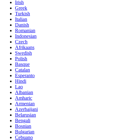
Irish
Greek
Turkish
Italian
Danish
Romanian
Indonesian
Czech
Afrikaans
Swedish
Polish
Basque
Catalan
Esperanto
Hindi
Lao
Albanian
Amharic
Armenian
Azerbaijani
Belarusian
Bengali
Bosnian
Bulgarian
Cebuano