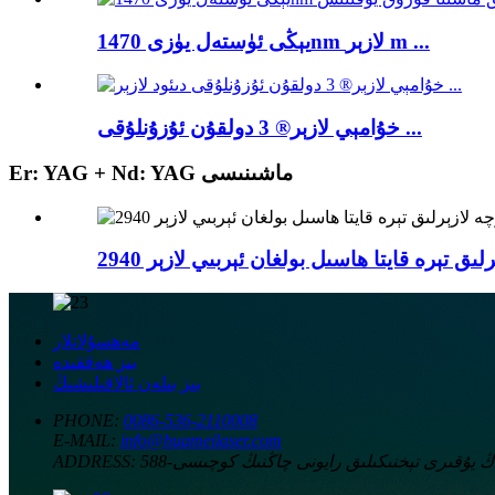
يېڭى ئۈستەل يۈزى 1470nm لازېر m ...
خۇامېي لازېر®️ 3 دولقۇن ئۇزۇنلۇقى ...
Er: YAG + Nd: YAG ماشىنىسى
مەھسۇلاتلار
بىز ھەققىدە
بىز بىلەن ئالاقىلىشىڭ
PHONE:
0086-536-2110008
E-MAIL:
info@huameilaser.com
ېيفاڭ يۇقىرى تېخنىكىلىق رايونى چاڭنىڭ كوچىسى
ADDRESS: