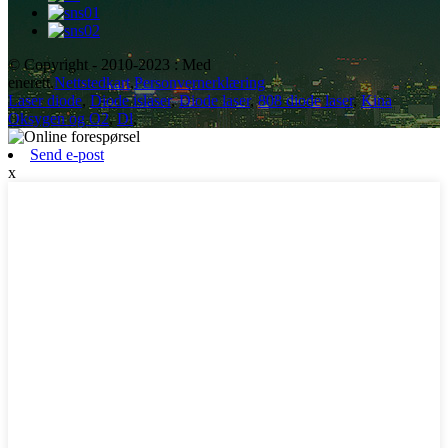
© Copyright - 2010-2023 : Med
enerett.
Nettstedkart
,
Personvernerklæring
Laser diode
,
Diode islaser
,
Diode laser
,
808 diode laser
,
Kina
Oksygen og O2
,
Dl
,
Send e-post
x