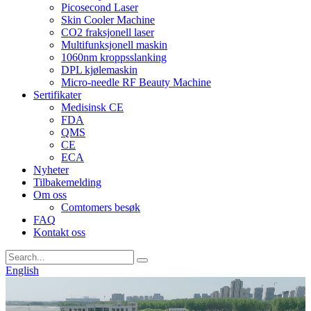
Picosecond Laser
Skin Cooler Machine
CO2 fraksjonell laser
Multifunksjonell maskin
1060nm kroppsslanking
DPL kjølemaskin
Micro-needle RF Beauty Machine
Sertifikater
Medisinsk CE
FDA
QMS
CE
ECA
Nyheter
Tilbakemelding
Om oss
Comtomers besøk
FAQ
Kontakt oss
English