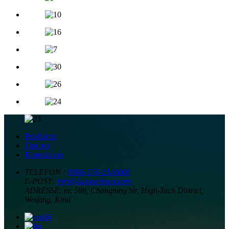
Produkter
Om oss
Kontakt oss
TELEFON :
0086-536-2110008
E-POST:
info@huameilaser.com
ADRESSE:
nr. 588, Changning Str, High-Tech District,
Weifang, Kina