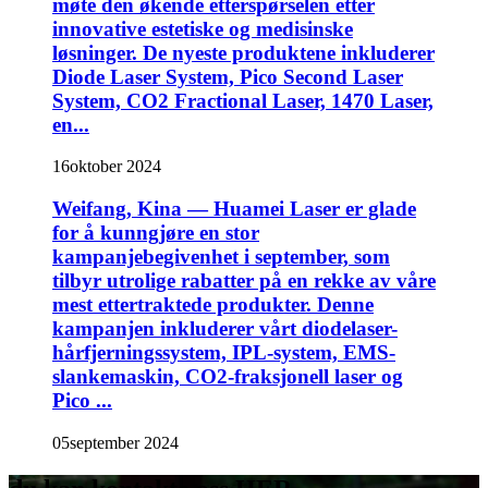
møte den økende etterspørselen etter
innovative estetiske og medisinske
løsninger. De nyeste produktene inkluderer
Diode Laser System, Pico Second Laser
System, CO2 Fractional Laser, 1470 Laser,
en...
16
oktober 2024
Weifang, Kina — Huamei Laser er glade
for å kunngjøre en stor
kampanjebegivenhet i september, som
tilbyr utrolige rabatter på en rekke av våre
mest ettertraktede produkter. Denne
kampanjen inkluderer vårt diodelaser-
hårfjerningssystem, IPL-system, EMS-
slankemaskin, CO2-fraksjonell laser og
Pico ...
05
september 2024