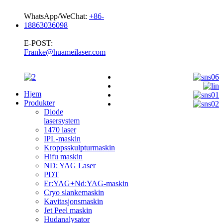
WhatsApp/WeChat:
+86-
18863036098
E-POST:
Franke@huameilaser.com
Hjem
Produkter
Diode
lasersystem
1470 laser
IPL-maskin
Kroppsskulpturmaskin
Hifu maskin
ND: YAG Laser
PDT
Er:YAG+Nd:YAG-maskin
Cryo slankemaskin
Kavitasjonsmaskin
Jet Peel maskin
Hudanalysator