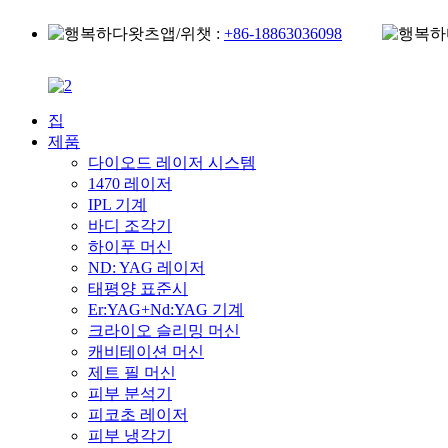
왓츠앱/위챗 :
+86-18863036098
집
제품
다이오드 레이저 시스템
1470 레이저
IPL 기계
바디 조각기
하이푸 머신
ND: YAG 레이저
태평양 표준시
Er:YAG+Nd:YAG 기계
크라이오 슬리밍 머신
캐비테이션 머신
제트 필 머신
피부 분석기
피코초 레이저
피부 냉각기