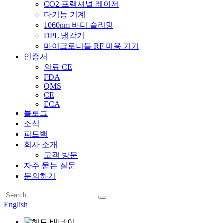
CO2 프랙셔널 레이저
다기능 기계
1060nm 바디 슬리밍
DPL 냉각기
마이크로니들 RF 미용 기기
인증서
의료 CE
FDA
QMS
CE
ECA
블로그
소식
피드백
회사 소개
고객 방문
자주 묻는 질문
문의하기
English