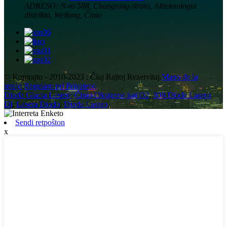
ADRESO:
N-ro 588, Changning-strato, Altteknologia
distrikto, Weifang, Ĉinio
© Kopirajto - 2010-2023 : Ĉiuj Rajtoj Rezervitaj.
Mapo de la
retejo
,
Regularo pri Privateco
Dioda Glacia Lasero
,
Ĉinio Oksigeno kaj O2
,
808 Dioda Lasero
,
Dl
,
Lasera Diodo
,
Dioda Lasero
,
Sendi retpoŝton
x