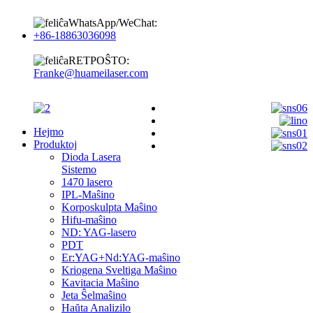
WhatsApp/WeChat:
+86-18863036098
RETPOŜTO:
Franke@huameilaser.com
Hejmo
Produktoj
Dioda Lasera
Sistemo
1470 lasero
IPL-Maŝino
Korposkulpta Maŝino
Hifu-maŝino
ND: YAG-lasero
PDT
Er:YAG+Nd:YAG-maŝino
Kriogena Sveltiga Maŝino
Kavitacia Maŝino
Jeta Ŝelmaŝino
Haŭta Analizilo