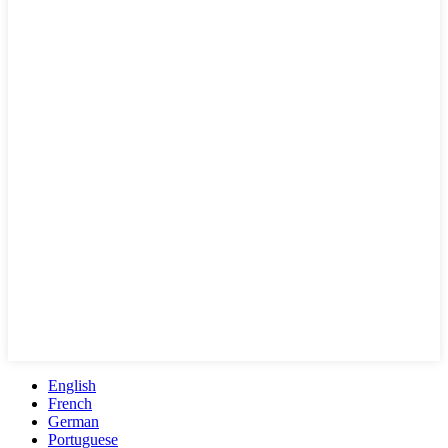
English
French
German
Portuguese