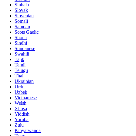
Sinhala
Slovak
Slovenian
Somali
Samoan
Scots Gaelic
Shona
Sindhi
Sundanese
Swahili
Tajik
Tamil
Telugu
Thai
Ukrainian
Urdu
Uzbek
Vietnamese
Welsh
Xhosa
Yiddish
Yoruba
Zulu
Kinyarwanda
Tatar