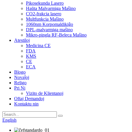
Pikosekunda Lasero
Haŭta Malvarmiga Maŝino
CO2-frakcia lasero
Multfunkcia Maŝino
1060nm Korpomaldikiĝo
DPL-malvarmiga maŝino
Mikro-pingla RF-Beleca Maŝino
Atestiloj
Medicina CE
FDA
KMS
CE
ECA
Blogo
Novaĵoj
Religo
Pri Ni
Vizito de Klientanoj
Oftaj Demandoj
Kontaktu nin
English