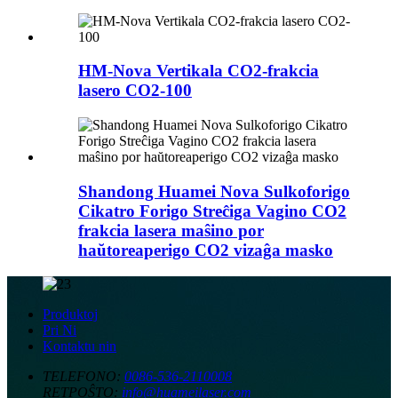
HM-Nova Vertikala CO2-frakcia
lasero CO2-100
Shandong Huamei Nova Sulkoforigo
Cikatro Forigo Streĉiga Vagino CO2
frakcia lasera maŝino por
haŭtoreaperigo CO2 vizaĝa masko
Produktoj
Pri Ni
Kontaktu nin
TELEFONO:
0086-536-2110008
RETPOŜTO:
info@huameilaser.com