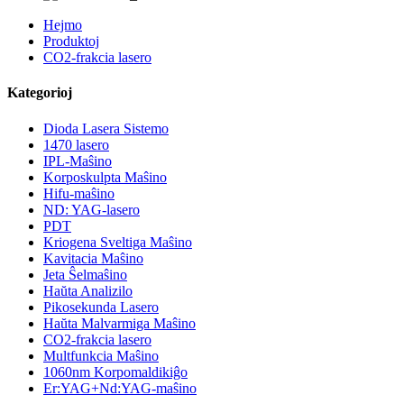
Hejmo
Produktoj
CO2-frakcia lasero
Kategorioj
Dioda Lasera Sistemo
1470 lasero
IPL-Maŝino
Korposkulpta Maŝino
Hifu-maŝino
ND: YAG-lasero
PDT
Kriogena Sveltiga Maŝino
Kavitacia Maŝino
Jeta Ŝelmaŝino
Haŭta Analizilo
Pikosekunda Lasero
Haŭta Malvarmiga Maŝino
CO2-frakcia lasero
Multfunkcia Maŝino
1060nm Korpomaldikiĝo
Er:YAG+Nd:YAG-maŝino