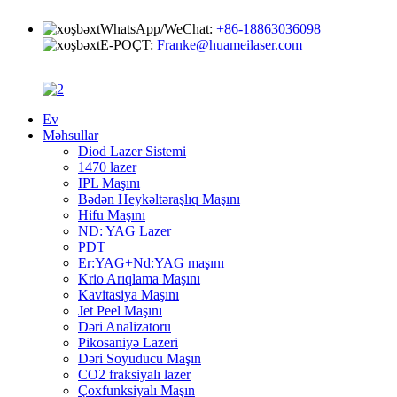
WhatsApp/WeChat:
+86-18863036098
E-POÇT:
Franke@huameilaser.com
Ev
Məhsullar
Diod Lazer Sistemi
1470 lazer
IPL Maşını
Bədən Heykəltəraşlıq Maşını
Hifu Maşını
ND: YAG Lazer
PDT
Er:YAG+Nd:YAG maşını
Krio Arıqlama Maşını
Kavitasiya Maşını
Jet Peel Maşını
Dəri Analizatoru
Pikosaniyə Lazeri
Dəri Soyuducu Maşın
CO2 fraksiyalı lazer
Çoxfunksiyalı Maşın