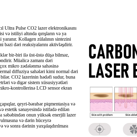
l Ultra Pulse CO2 lazer elektronikasını
i və istiliyi altında qırışların və ya
i yaranır. Kollagen zülalının sintezini
bəzi dəri reaksiyalarını aktivləşdirir.
lər bir-biri ilə üst-üstə düşə bilməz,
əndirir. Müalicə zamanı dəri
ir çox mikro zədələnmə sahəsinə
Termal diffuziya sahələri kimi normal dəri
a bilər. CO2 lazerinin hədəfi sudur, buna
ləri və digər sistem xüsusiyyətləri
 mikro-kontrollerinə LCD sensor ekran
çapıqlar, qeyri-bərabər piqmentasiya və
ə estetik sənayesində istifadə edilən
ı səbəbindən onun yüksək enerjili lazer
 soyulmasına və dərin hüceyrə
ə və sonra dərinin yaxşılaşdırılması