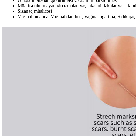
Qırışların aradan qaldırılması və dərinin bərkidilməsi
Müalicə olunmayan xloazmalar, yaş ləkələri, ləkələr və s. kim
Sızanaq müalicəsi
Vaginal müalicə, Vaginal daralma, Vaginal ağartma, Sidik qaç