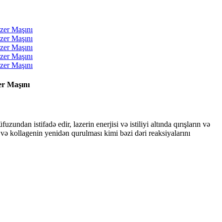
er Maşını
ndan istifadə edir, lazerin enerjisi və istiliyi altında qırışların və
ı və kollagenin yenidən qurulması kimi bəzi dəri reaksiyalarını