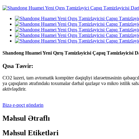
Shandong Huamei Yeni Qırış Təmizləyicisi Çapıq Təmizləyicisi 
Qısa Təsvir:
CO2 lazeri, tam avtomatik kompüter dəqiqliyi idarəetməsinin qabaqcıl Ult
ya çapıqların ətrafındakı toxumalar dərhal qazlaşır və mikro istilik sa
aktivləşdirir.
Bizə e-poçt göndərin
Məhsul Ətraflı
Məhsul Etiketləri