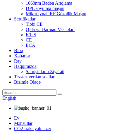
1060nm Bədən Arıqlama
DPL soyutma maşını
Mikro iynəli RF Gözəllik Maşını
Sertifikatlar
Tibbi CE
Qida və Dərman Vasitələri
KTİS
CE
ECA
Bloq
Xəbərlər
Rəy
Haqqımızda
Sərnişinlərin Ziyarəti
Tez-tez verilən suallar
Bizimlə Əlaqə
English
Ev
Məhsullar
CO2 fraksiyalı lazer