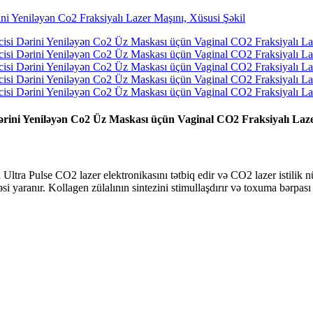
Dərini Yeniləyən Co2 Üz Maskası üçün Vaginal CO2 Fraksiyalı Laz
ra Pulse CO2 lazer elektronikasını tətbiq edir və CO2 lazer istilik nüfuzu
həsi yaranır. Kollagen zülalının sintezini stimullaşdırır və toxuma bərpas