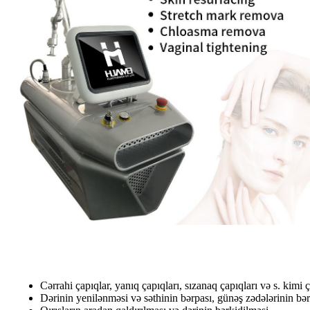
Tətbiq
Cərrahi çapıqlar, yanıq çapıqları, sızanaq çapıqları və s. kimi ç
Dərinin yenilənməsi və səthinin bərpası, günəş zədələrinin bər