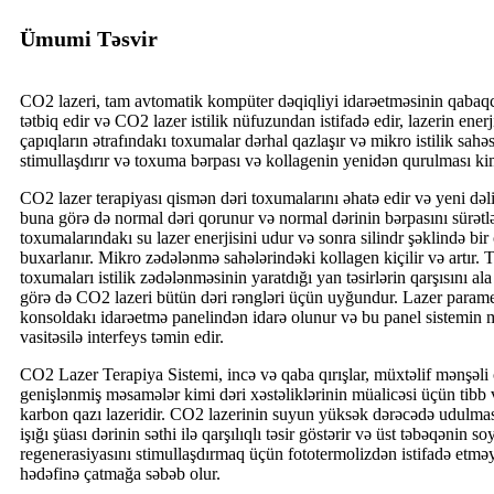
Ümumi Təsvir
CO2 lazeri, tam avtomatik kompüter dəqiqliyi idarəetməsinin qabaqcı
tətbiq edir və CO2 lazer istilik nüfuzundan istifadə edir, lazerin enerjis
çapıqların ətrafındakı toxumalar dərhal qazlaşır və mikro istilik sahəs
stimullaşdırır və toxuma bərpası və kollagenin yenidən qurulması kimi 
CO2 lazer terapiyası qismən dəri toxumalarını əhatə edir və yeni dəlik
buna görə də normal dəri qorunur və normal dərinin bərpasını sürətl
toxumalarındakı su lazer enerjisini udur və sonra silindr şəklində b
buxarlanır. Mikro zədələnmə sahələrindəki kollagen kiçilir və artır. 
toxumaları istilik zədələnməsinin yaratdığı yan təsirlərin qarşısını al
görə də CO2 lazeri bütün dəri rəngləri üçün uyğundur. Lazer parametr
konsoldakı idarəetmə panelindən idarə olunur və bu panel sistemin
vasitəsilə interfeys təmin edir.
CO2 Lazer Terapiya Sistemi, incə və qaba qırışlar, müxtəlif mənşəli 
genişlənmiş məsamələr kimi dəri xəstəliklərinin müalicəsi üçün tibb v
karbon qazı lazeridir. CO2 lazerinin suyun yüksək dərəcədə udulmas
işığı şüası dərinin səthi ilə qarşılıqlı təsir göstərir və üst təbəqənin
regenerasiyasını stimullaşdırmaq üçün fototermolizdən istifadə etməy
hədəfinə çatmağa səbəb olur.